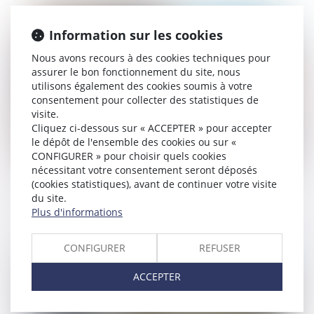
Publié le :
06/02/2025
Information sur les cookies
Nous avons recours à des cookies techniques pour
assurer le bon fonctionnement du site, nous
utilisons également des cookies soumis à votre
consentement pour collecter des statistiques de
visite.
Cliquez ci-dessous sur « ACCEPTER » pour accepter
le dépôt de l'ensemble des cookies ou sur «
CONFIGURER » pour choisir quels cookies
nécessitant votre consentement seront déposés
Indivision successorale et démembrement
(cookies statistiques), avant de continuer votre visite
: la Cour de cassation tranche en faveur
du site.
des nus-propriétaires
Plus d'informations
CONFIGURER
REFUSER
Publié le :
05/02/2025
ACCEPTER