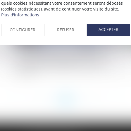
quels cookies nécessitant votre consentement seront déposés
(cookies statistiques), avant de continuer votre visite du site.
Plus d'informations
ACCEPTER
CONFIGURER
REFUSER
 la
La rupture abusive de la période d’essai ne
Pe
peut être fondée uniquement sur des
circonstances antérieures au contrat de
travail !
<<
<
...
30
31
32
33
34
35
36
...
>
>>