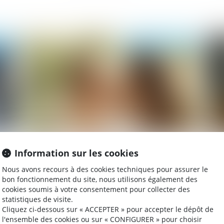
025
Publié le :
07/03/2025
Divorce et remariage : quelles
Li
Information sur les cookies
conséquences sur la pension alimentaire
l’
Nous avons recours à des cookies techniques pour assurer le
et la prestation compensatoire ?
un
bon fonctionnement du site, nous utilisons également des
cookies soumis à votre consentement pour collecter des
statistiques de visite.
025
Publié le :
03/03/2025
Cliquez ci-dessous sur « ACCEPTER » pour accepter le dépôt de
l'ensemble des cookies ou sur « CONFIGURER » pour choisir