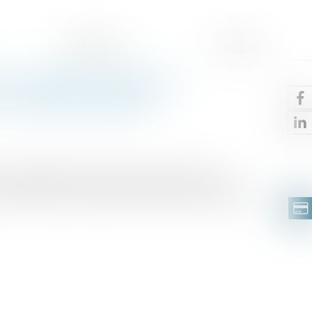
Honoraires
Contact
 cotisations pour les
s nouvelles règles ?
ale promulguée le 28 février 2025, après de
éforme des cotisations salariales des apprentis