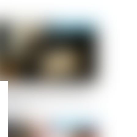
Publié le :
06/03/2025
cenciement pour inaptitude : quand
employeur est-il dispensé de rechercher
 reclassement ?
Publié le :
28/02/2025