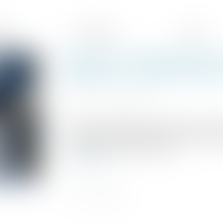
ipe
Expertises
Actus
Baisse des exonérations de
apprentis : Quelles sont le
Publié le :
10/03/2025
Source :
www.legisocial.fr
La loi de financement de la Sécurité Soci
nombreux rebondissements, prévoit une r
à compter du 1er mars 2025...
Lire la suite