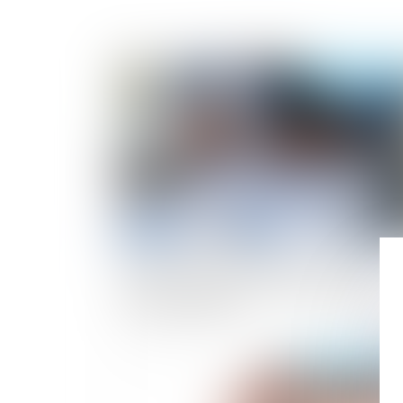
Publié le :
10/03/2
Baisse des exonérations de cotisations
pour les apprentis : Quelles sont les
nouvelles règles ?
Publié le :
05/03/2