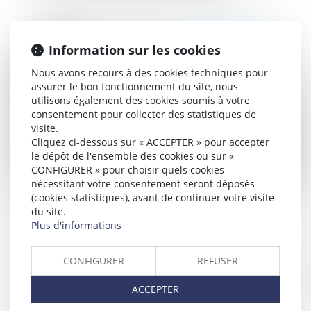
Information sur les cookies
Publié le :
07/08/2024
Nous avons recours à des cookies techniques pour
assurer le bon fonctionnement du site, nous
utilisons également des cookies soumis à votre
consentement pour collecter des statistiques de
visite.
Cliquez ci-dessous sur « ACCEPTER » pour accepter
le dépôt de l'ensemble des cookies ou sur «
CONFIGURER » pour choisir quels cookies
nécessitant votre consentement seront déposés
(cookies statistiques), avant de continuer votre visite
Filiation française d’un enfant né à
du site.
l’étranger : l’ancien article 337 du Code
Plus d'informations
civil n’est plus invocable
CONFIGURER
REFUSER
Publié le :
07/08/2024
ACCEPTER