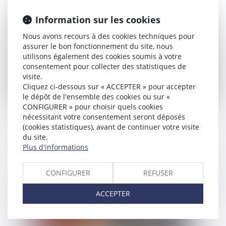
Publié le :
26/02/2020
Information sur les cookies
Nous avons recours à des cookies techniques pour
assurer le bon fonctionnement du site, nous
utilisons également des cookies soumis à votre
consentement pour collecter des statistiques de
visite.
Cliquez ci-dessous sur « ACCEPTER » pour accepter
le dépôt de l'ensemble des cookies ou sur «
CONFIGURER » pour choisir quels cookies
Infraction au repos dominical et travail de
nécessitant votre consentement seront déposés
(cookies statistiques), avant de continuer votre visite
nuit : application de la loi
du site.
Plus d'informations
CONFIGURER
REFUSER
Publié le :
19/02/2020
ACCEPTER