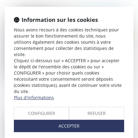
Information sur les cookies
Publié le :
16/09/2021
Nous avons recours à des cookies techniques pour
assurer le bon fonctionnement du site, nous
utilisons également des cookies soumis à votre
consentement pour collecter des statistiques de
visite.
Cliquez ci-dessous sur « ACCEPTER » pour accepter
le dépôt de l'ensemble des cookies ou sur «
CONFIGURER » pour choisir quels cookies
nécessitant votre consentement seront déposés
(cookies statistiques), avant de continuer votre visite
Congé hospitalisation du nouveau-né : la
du site.
CPAM rappelle et précise le régime actuel
Plus d'informations
CONFIGURER
REFUSER
Publié le :
15/09/2021
ACCEPTER