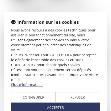
Il tient des propos radicaux, dénigre la
mère et perd son droit de visite et de
communication
Information sur les cookies
Publié le :
16/03/2021
Nous avons recours à des cookies techniques pour
assurer le bon fonctionnement du site, nous
utilisons également des cookies soumis à votre
consentement pour collecter des statistiques de
visite.
Cliquez ci-dessous sur « ACCEPTER » pour accepter
le dépôt de l'ensemble des cookies ou sur «
CONFIGURER » pour choisir quels cookies
nécessitant votre consentement seront déposés
(cookies statistiques), avant de continuer votre visite
du site.
Prévenir les TMS : une question toujours
Plus d'informations
d’actualité
CONFIGURER
REFUSER
ACCEPTER
Publié le :
10/03/2021