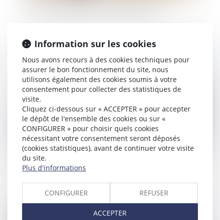
Sécurité sociale et complémentaires de
santé : quelles pistes de réforme ?
Information sur les cookies
Publié le :
26/01/2022
Nous avons recours à des cookies techniques pour
assurer le bon fonctionnement du site, nous
utilisons également des cookies soumis à votre
consentement pour collecter des statistiques de
visite.
Cliquez ci-dessous sur « ACCEPTER » pour accepter
le dépôt de l'ensemble des cookies ou sur «
CONFIGURER » pour choisir quels cookies
nécessitant votre consentement seront déposés
(cookies statistiques), avant de continuer votre visite
du site.
Cession d'entreprise : la transmission
Plus d'informations
simplifiée en 2022
CONFIGURER
REFUSER
ACCEPTER
Publié le :
26/01/2022