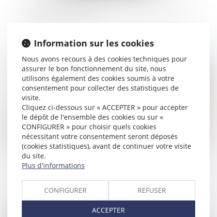
Jour de carence : ce qui change avec l'état
d'urgence sanitaire
Information sur les cookies
Publié le :
01/04/2020
Nous avons recours à des cookies techniques pour
assurer le bon fonctionnement du site, nous
utilisons également des cookies soumis à votre
consentement pour collecter des statistiques de
visite.
Cliquez ci-dessous sur « ACCEPTER » pour accepter
le dépôt de l'ensemble des cookies ou sur «
CONFIGURER » pour choisir quels cookies
nécessitant votre consentement seront déposés
(cookies statistiques), avant de continuer votre visite
du site.
Index de l'égalité professionnelle :
Plus d'informations
les premières tendances 2020
CONFIGURER
REFUSER
ACCEPTER
Publié le :
31/03/2020