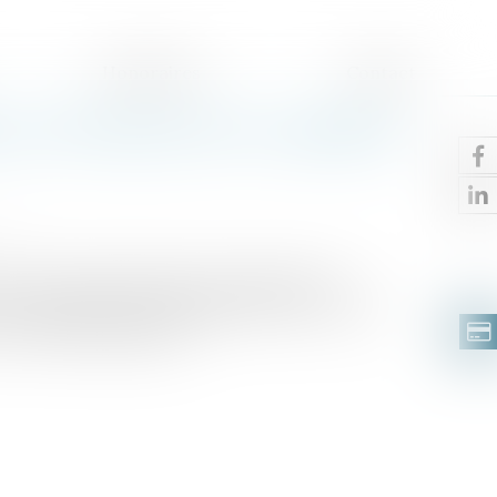
Honoraires
Contact
e de CDD peut être considérée
v.fr
ur de cassation effectue un rappel sur les
 d’un arrêt de travail. Elle précise les cas où
 à un dédommagement...