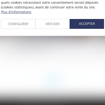
quels cookies nécessitant votre consentement seront déposés
(cookies statistiques), avant de continuer votre visite du site.
Plus d'informations
ACCEPTER
CONFIGURER
REFUSER
Peut-on reporter ses congés payés non
Da
pris après le 31 mai ?
êt
<<
<
...
6
7
8
9
10
11
12
...
>
>>