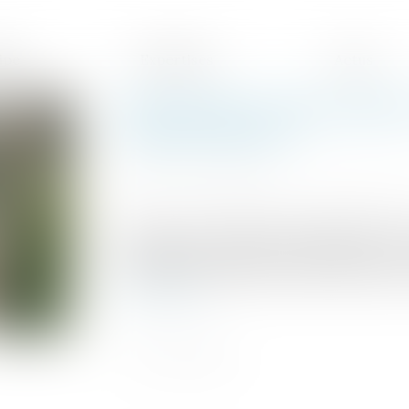
ipe
Expertises
Actus
Dans quels cas une ruptur
comme abusive ?
Publié le :
11/05/2026
Source :
entreprendre.service-public.gou
Dans un arrêt rendu le 9 avril 2026, la Co
conditions de rupture d’un CDD dans le cas
une rupture abusive du CDD donne droit
Lire la suite