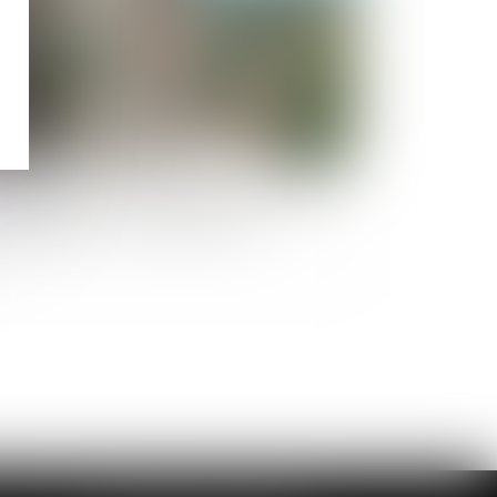
ns quels cas une rupture de CDD peut
re considérée comme abusive ?