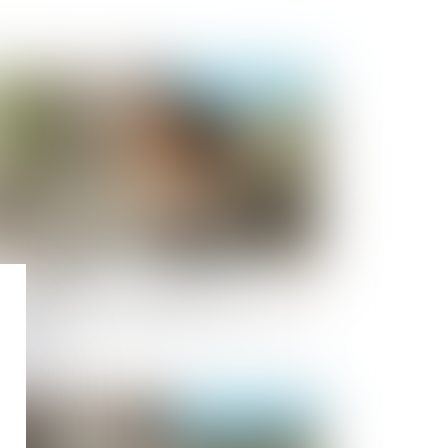
Publié le :
14/05/2026
unes travailleurs exposés aux
yonnements : évolution des critères de
otection
Publié le :
11/05/2026