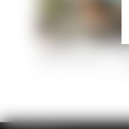
Arrêts de travail : la médecine du travail
mieux informée ? | Weblex