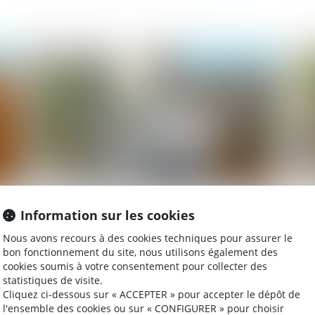
026
Publié le :
18/05/2026
ier
Forfait jours et santé du salarié :
Je
Information sur les cookies
validation d’un accord d’entreprise
ra
Nous avons recours à des cookies techniques pour assurer le
encadrant la charge de travail
pr
bon fonctionnement du site, nous utilisons également des
cookies soumis à votre consentement pour collecter des
statistiques de visite.
026
Publié le :
13/05/2026
Cliquez ci-dessous sur « ACCEPTER » pour accepter le dépôt de
l'ensemble des cookies ou sur « CONFIGURER » pour choisir