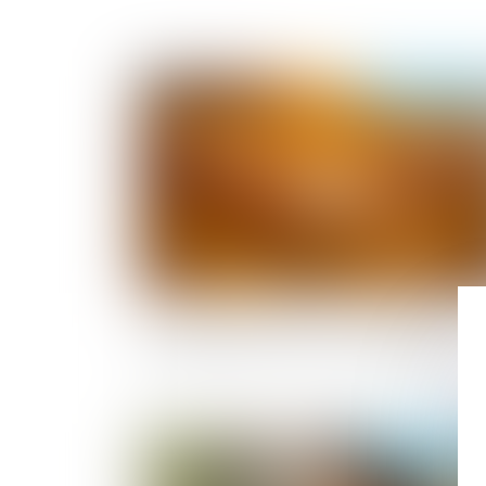
Publié le :
19/05/2
Accouchement sous X : comment concil
droit au secret et accès aux origines ?
Publié le :
14/05/2