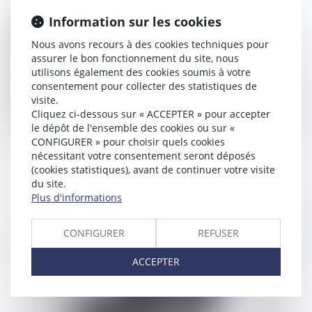
Publié le :
22/07/2020
Information sur les cookies
Nous avons recours à des cookies techniques pour
assurer le bon fonctionnement du site, nous
utilisons également des cookies soumis à votre
consentement pour collecter des statistiques de
visite.
Cliquez ci-dessous sur « ACCEPTER » pour accepter
le dépôt de l'ensemble des cookies ou sur «
CONFIGURER » pour choisir quels cookies
Covid-19 et reconnaissance en maladie
nécessitant votre consentement seront déposés
professionnelle : parution imminente des
(cookies statistiques), avant de continuer votre visite
textes
du site.
Plus d'informations
Publié le :
22/07/2020
CONFIGURER
REFUSER
ACCEPTER