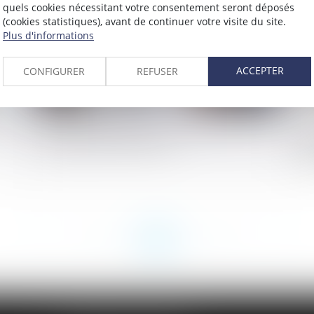
quels cookies nécessitant votre consentement seront déposés
(cookies statistiques), avant de continuer votre visite du site.
Plus d'informations
ACCEPTER
CONFIGURER
REFUSER
égé
Des messages privés... pas si privés sur un
Su
téléphone professionnel
l’
da
<<
<
...
37
38
39
40
41
42
43
...
>
>>