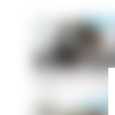
Publié le :
14/01/2
Évolution des facultés contributives des
parents pour le paiement de la pension
alimentaire
Publié le :
06/01/2