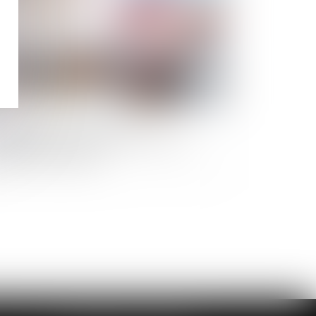
ccessions et dettes fiscales :
importance de déclarer les créances
ns les délais légaux