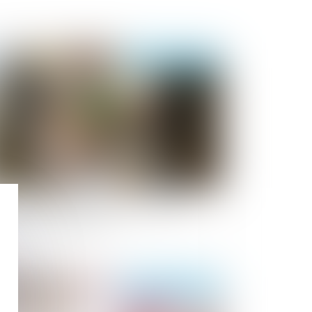
Publié le :
08/01/2025
afond de sécurité sociale pour 2025 :
arrêté est publié au JO
Publié le :
02/01/2025