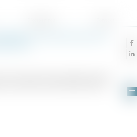
Honoraires
Contact
tributives des parents pour le
imentaire
ivil, « chacun des parents contribue à l’entretien
de ses ressources, de celles de l’autre parent,