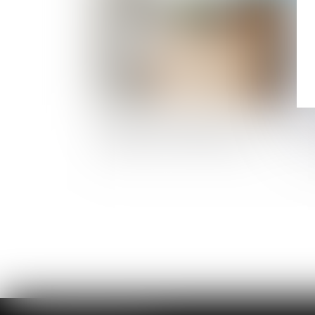
Mise à pied disciplinaire et salarié prot
: les limites à ne pas franchir