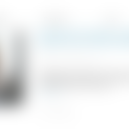
ipe
Expertises
Actus
Évolution des facultés con
paiement de la pension al
Publié le :
14/01/2025
Source :
www.actu-juridique.fr
En application de l’article 371-2 du Code c
et à l’éducation des enfants à proportion 
ainsi que des besoins de l’enfant »...
Lire la suite