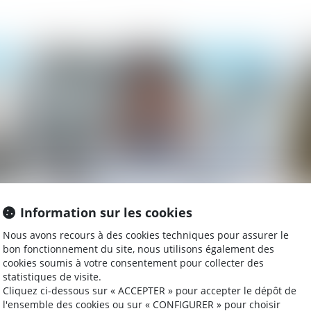
025
Publié le :
14/01/2025
Harcèlement moral : une évaluation
Pl
Information sur les cookies
globale des faits s’impose
l’
Nous avons recours à des cookies techniques pour assurer le
bon fonctionnement du site, nous utilisons également des
cookies soumis à votre consentement pour collecter des
statistiques de visite.
025
Publié le :
02/01/2025
Cliquez ci-dessous sur « ACCEPTER » pour accepter le dépôt de
l'ensemble des cookies ou sur « CONFIGURER » pour choisir