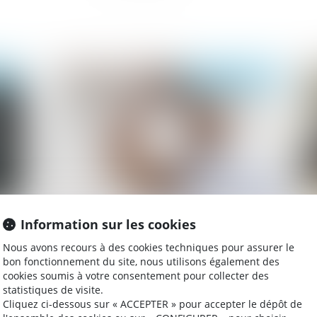
2019
Publié le :
26/12/2019
Information sur les cookies
Quelles sont les incidences du régime de la
De
communauté universelle sur les donations
en
Nous avons recours à des cookies techniques pour assurer le
?
bon fonctionnement du site, nous utilisons également des
cookies soumis à votre consentement pour collecter des
statistiques de visite.
Cliquez ci-dessous sur « ACCEPTER » pour accepter le dépôt de
019
Publié le :
26/12/2019