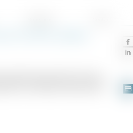
Honoraires
Contact
pour Noël 2019 : quelques
mer quelques jours pendant les fêtes de fin
articulières à condition de ne pas s’y prendre au
 gérer le cas des salariés n’ayant pas acquis