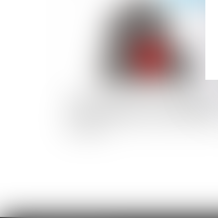
Transcription de l’acte de naissance de
enfants désignant le père biologique et 
père d’intention pour une GPA effectuée
l'étranger