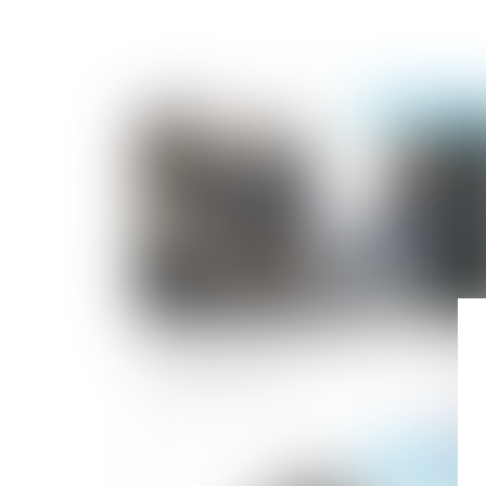
Publié le :
31/12/
Qu'est-ce que le CDD multi-
remplacement ?
Publié le :
26/12/2