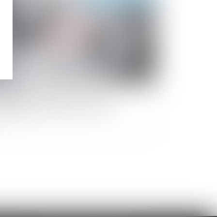
el régime applicable pour une
estation compensatoire mixte ?