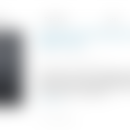
ipe
Expertises
Actus
Fermeture de l’entreprise 
rappels utiles
Publié le :
26/12/2019
Source :
www.editions-tissot.fr
De nombreuses entreprises souhaitent fer
d’année. Cela ne pose pas de difficultés p
dernier moment. Il vous faudra néanmoins
assez de jours de congés payés...
Lire la suite