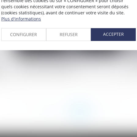
l'ensemble des cookies ou sur « CONFIGURER » pour choisir
quels cookies nécessitant votre consentement seront déposés
(cookies statistiques), avant de continuer votre visite du site.
Plus d'informations
ACCEPTER
CONFIGURER
REFUSER
s
Fermeture de l’entreprise pour Noël 2019
Qu
le
: quelques rappels utiles
pr
 à
<<
<
...
216
217
218
219
220
221
222
>
>>