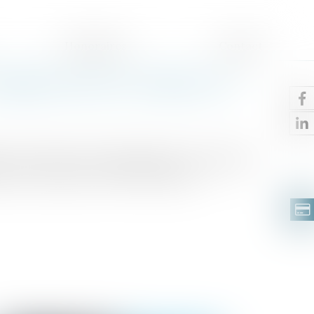
Honoraires
Contact
obligations pour l'employeur ?
 sont adressées à la population, et notamment
nt être exposés à de fortes chaleurs...