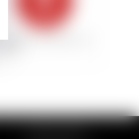
rtes chaleurs : quelles obligations pour
employeur ?
CABINET DE LOUVIERS