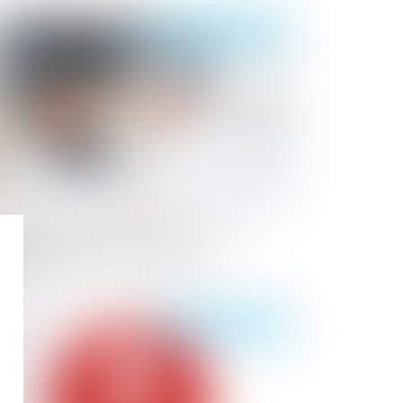
Publié le :
28/07/2021
 seuil d’exonération des cotisations
prentis est proratisé en cas
entrée/sortie en cours de mois
Publié le :
28/07/2021