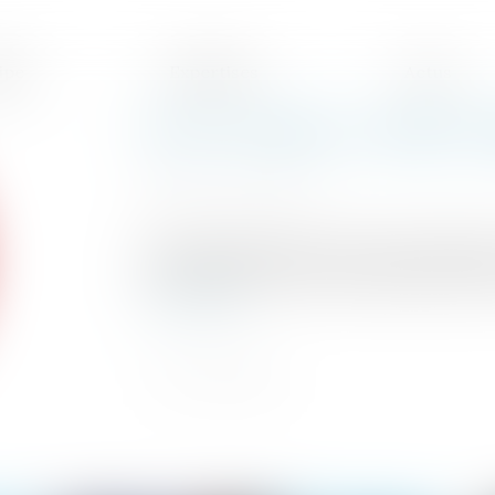
ipe
Expertises
Actus
Fortes chaleurs : quelles 
Publié le :
28/07/2021
Source :
www.efl.fr
Comme chaque année, des préconisations
aux employeurs dont les salariés pourraie
Lire la suite