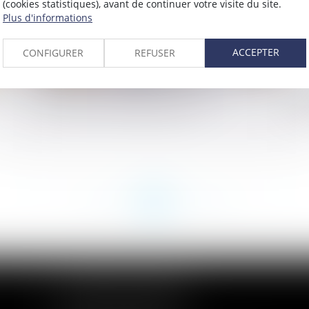
(cookies statistiques), avant de continuer votre visite du site.
Plus d'informations
ACCEPTER
CONFIGURER
REFUSER
al
Placement des enfants : les frères et
Fo
sœurs ne seront plus séparés
l'
<<
<
...
163
164
165
166
167
168
169
...
>
>>
CABINET DES ANDELYS