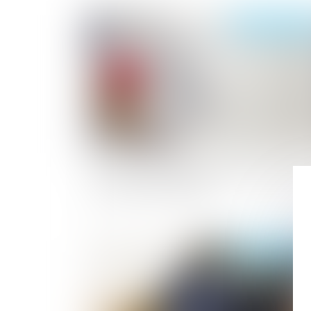
Publié le :
03/08/2
Vers une formation aux gestes qui sauv
pour tous les salariés
Publié le :
28/07/2