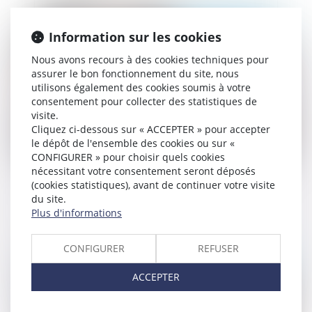
Publié le :
09/07/2025
Information sur les cookies
Nous avons recours à des cookies techniques pour
assurer le bon fonctionnement du site, nous
utilisons également des cookies soumis à votre
consentement pour collecter des statistiques de
visite.
Cliquez ci-dessous sur « ACCEPTER » pour accepter
le dépôt de l'ensemble des cookies ou sur «
CONFIGURER » pour choisir quels cookies
nécessitant votre consentement seront déposés
Discriminations au travail -Du nouveau
(cookies statistiques), avant de continuer votre visite
pour les salariés engagés dans un
du site.
parcours de PMA ou d'adoption | Service-
Plus d'informations
Public.fr
CONFIGURER
REFUSER
Publié le :
07/07/2025
ACCEPTER