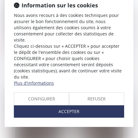
Information sur les cookies
Nous avons recours à des cookies techniques pour
assurer le bon fonctionnement du site, nous
utilisons également des cookies soumis à votre
consentement pour collecter des statistiques de
visite.
Cliquez ci-dessous sur « ACCEPTER » pour accepter
le dépôt de l'ensemble des cookies ou sur «
Renforcer l’héritage du dernier vivant
CONFIGURER » pour choisir quels cookies
dans le couple
nécessitant votre consentement seront déposés
(cookies statistiques), avant de continuer votre visite
du site.
Plus d'informations
Publié le :
17/11/2020
CONFIGURER
REFUSER
ACCEPTER