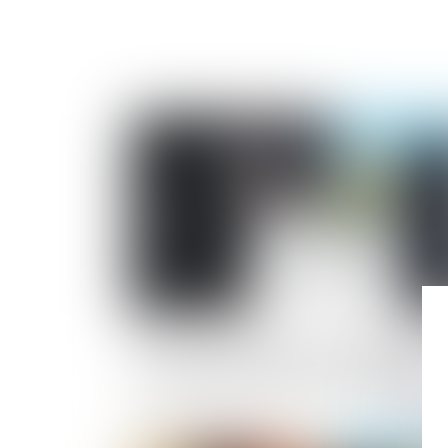
Publié le :
05/12/2
Prestations funéraires : la DGCCRF éme
des recommandations pour une meilleu
transparence des contrats obsèques