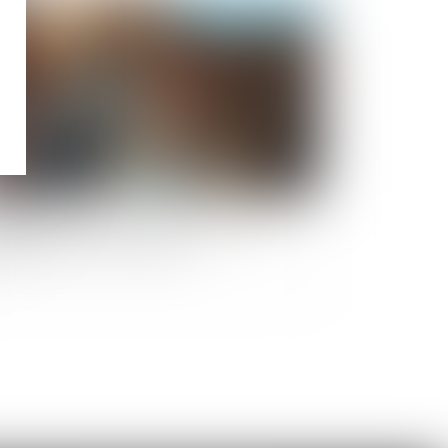
Publié le :
29/11/2024
mment aider les femmes victimes de
olences au sein du couple ?