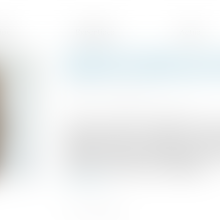
ipe
Expertises
Actus
Indemnité de départ à la re
principes d’interprétation
Publié le :
02/12/2024
Source :
www.lemag-juridique.com
La Cour de cassation a rappelé le 20 nov
dispositions d’une convention collective,
règles que pour la loi : d’abord en se réfé
compte un éventuel texte législatif ayant
objectif social (méthode téléologique)...
Lire la suite