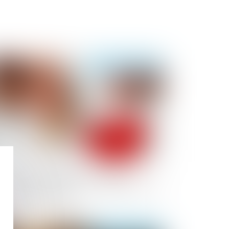
Publié le :
04/12/2024
estation compensatoire et droit
usage et d’habitation : une alternative au
rsement en capital