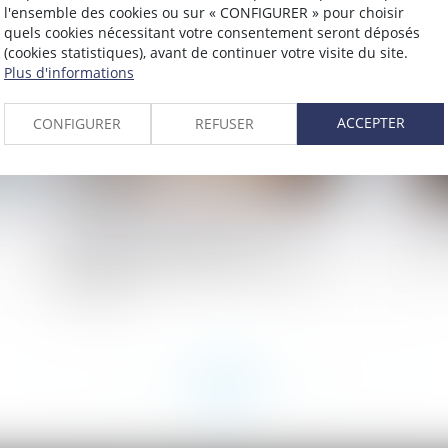
024
Publié le :
02/12/2024
l'ensemble des cookies ou sur « CONFIGURER » pour choisir
quels cookies nécessitant votre consentement seront déposés
(cookies statistiques), avant de continuer votre visite du site.
Plus d'informations
ACCEPTER
CONFIGURER
REFUSER
Indemnité de départ à la retraite :
Co
clarification des principes
vi
d’interprétation d’une convention
collective
<<
<
...
41
42
43
44
45
46
47
...
>
>>