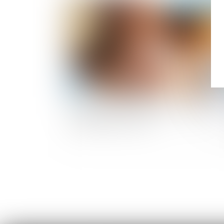
Publié le :
03/12/2
Le passeport prévention devrait être
opérationnel en 2025