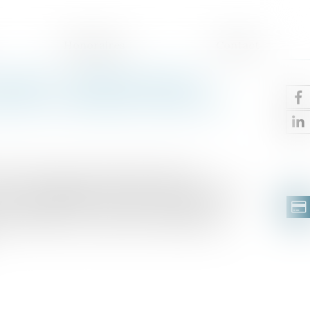
Honoraires
Contact
traite : clarification des
 d’une convention collective
embre dernier que l’interprétation des
 en cas d’ambiguïté, s’effectue selon les mêmes
rant à la lettre du texte, puis en prenant en
 le même objet, et enfin en recherchant son