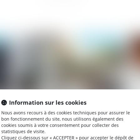
024
Publié le :
05/12/2024
Information sur les cookies
t
Suspension du travailleur pour refus de
Pr
Nous avons recours à des cookies techniques pour assurer le
re
passe sanitaire : la Cour de cassation
d’
bon fonctionnement du site, nous utilisons également des
valide la compatibilité avec la CEDH
ve
cookies soumis à votre consentement pour collecter des
statistiques de visite.
Cliquez ci-dessous sur « ACCEPTER » pour accepter le dépôt de