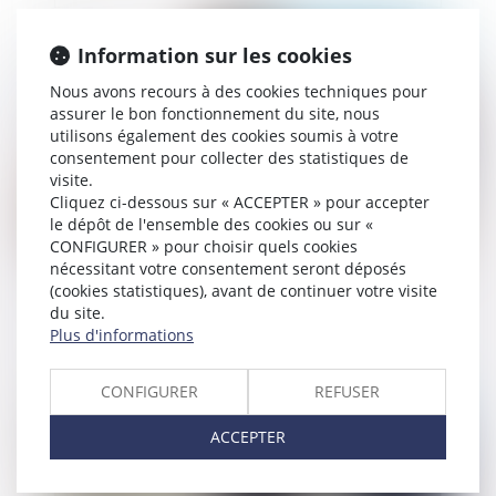
Publié le :
30/08/2022
Information sur les cookies
Nous avons recours à des cookies techniques pour
assurer le bon fonctionnement du site, nous
utilisons également des cookies soumis à votre
consentement pour collecter des statistiques de
visite.
Cliquez ci-dessous sur « ACCEPTER » pour accepter
le dépôt de l'ensemble des cookies ou sur «
CONFIGURER » pour choisir quels cookies
nécessitant votre consentement seront déposés
Le non-respect d’une procédure
(cookies statistiques), avant de continuer votre visite
conventionnelle après le licenciement
du site.
invalide-t-il ce dernier ?
Plus d'informations
CONFIGURER
REFUSER
Publié le :
29/08/2022
ACCEPTER