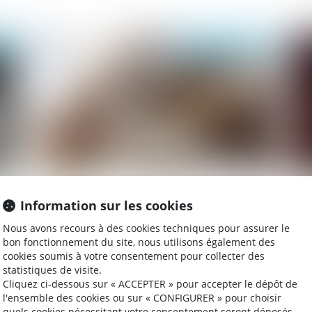
020
Publié le :
03/06/2020
eau
Quel environnement de travail post-covid
Rè
Information sur les cookies
?
bo
Nous avons recours à des cookies techniques pour assurer le
bon fonctionnement du site, nous utilisons également des
cookies soumis à votre consentement pour collecter des
statistiques de visite.
020
Publié le :
20/05/2020
Cliquez ci-dessous sur « ACCEPTER » pour accepter le dépôt de
l'ensemble des cookies ou sur « CONFIGURER » pour choisir
quels cookies nécessitant votre consentement seront déposés