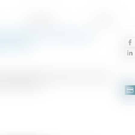
Honoraires
Contact
estionnaire n'entraîne pas
mnisation
n conseil erroné d’un gestionnaire de patrimoine
une indemnisation...