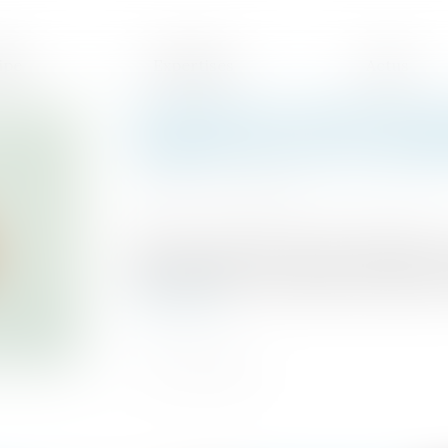
ipe
Expertises
Actus
Un mauvais conseil d'un g
obligatoirement une inde
Publié le :
20/05/2020
Source :
www.mieuxvivre-votreargent.fr
Selon un arrêt de la Cour de Cassation, u
pour défiscaliser ne justifie pas toujours 
Lire la suite