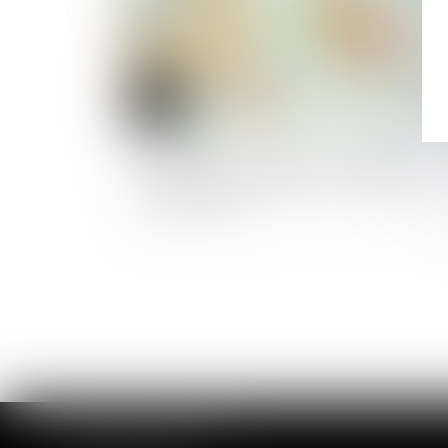
Un mauvais conseil d'un gestionnaire
n'entraîne pas obligatoirement une
indemnisation
CABINET DE ROUEN