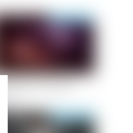
Publié le :
03/06/2020
glement des successions : quels
uleversements avec la Covid-19 ?
Publié le :
20/05/2020