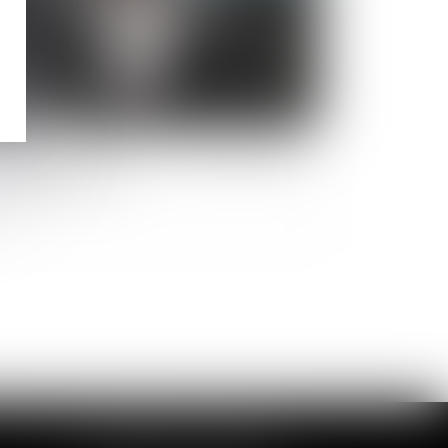
éation d'entreprise : le choix du régime
 sécurité sociale
CABINET DE LOUVIERS