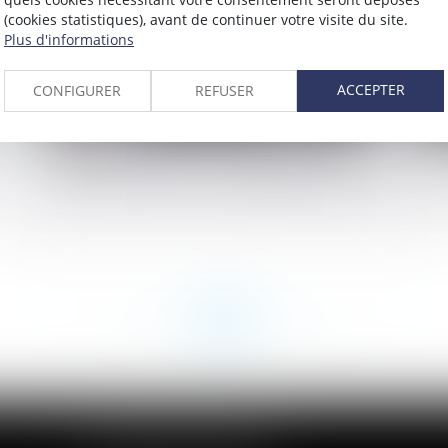
(cookies statistiques), avant de continuer votre visite du site.
Plus d'informations
ACCEPTER
CONFIGURER
REFUSER
Épidémie de Covid-19 et adaptation des
Cr
délais en matière de négociation collective
de
<<
<
...
205
206
207
208
209
210
211
...
>
>>
CABINET DES ANDELYS