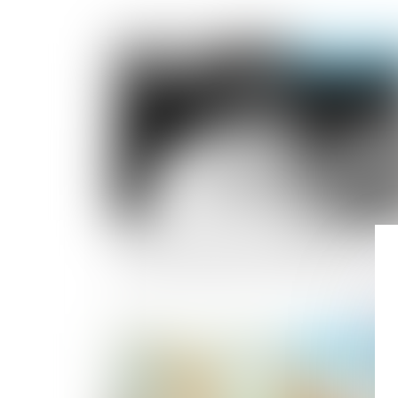
Publié le :
03/06/2
Violences au sein de la famille : du nouv
pour l'ordonnance de protection
Publié le :
20/05/2