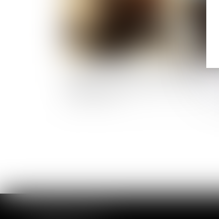
Allocation de retour à l'emploi -Quels
droits au chômage après un contrat
d’alternance ?
CABINET DE ROUEN