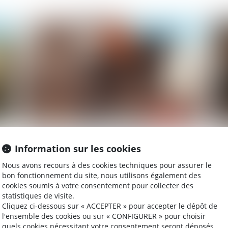
025
Publié le :
19/09/2025
Faute inexcusable et prescription : l’action
Op
Information sur les cookies
récursoire de la caisse limitée à 5 ans
ob
ex
Nous avons recours à des cookies techniques pour assurer le
bon fonctionnement du site, nous utilisons également des
cookies soumis à votre consentement pour collecter des
statistiques de visite.
025
Publié le :
17/09/2025
Cliquez ci-dessous sur « ACCEPTER » pour accepter le dépôt de
l'ensemble des cookies ou sur « CONFIGURER » pour choisir
quels cookies nécessitant votre consentement seront déposés