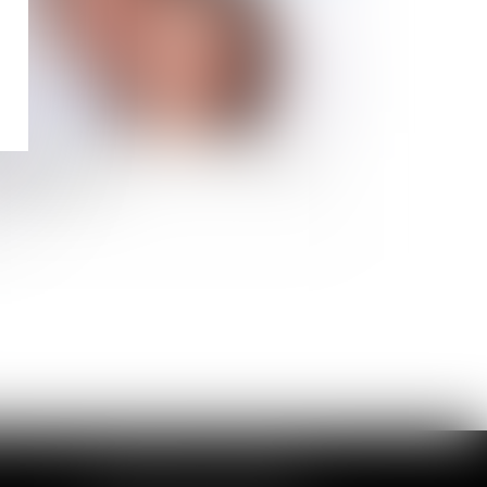
lation amoureuse au travail : un risque
 licenciement ?
CABINET DE LOUVIERS