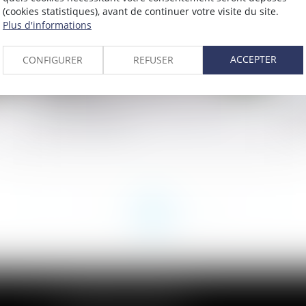
(cookies statistiques), avant de continuer votre visite du site.
Plus d'informations
ACCEPTER
CONFIGURER
REFUSER
Pas d’indemnités de rupture pour le
Re
salarié réintégré !
de
<<
<
...
8
9
10
11
12
13
14
...
>
>>
CABINET DES ANDELYS