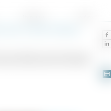
Honoraires
Contact
 pour le salarié réintégré !
 suite de l’annulation de son licenciement par les
tion mais ne peut pas prétendre à des indemnités