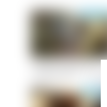
Publié le :
22/09/2
Prescription d’une créance entre
concubins : le concubinage n’est pas un
empêchement d’agir
Publié le :
17/09/2