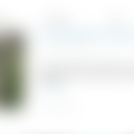
ipe
Expertises
Actus
Pas d’indemnités de rupture
Publié le :
17/09/2025
Source :
cabinet-rs.expert-infos.com
Le salarié réintégré dans l’entreprise à la
tribunaux a droit à une indemnité d’évic
de rupture...
Lire la suite