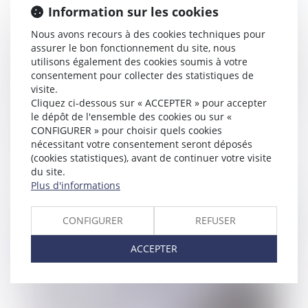
Information sur les cookies
Nous avons recours à des cookies techniques pour
assurer le bon fonctionnement du site, nous
utilisons également des cookies soumis à votre
consentement pour collecter des statistiques de
visite.
Cliquez ci-dessous sur « ACCEPTER » pour accepter
le dépôt de l'ensemble des cookies ou sur «
Remise sur les majorations dues à
CONFIGURER » pour choisir quels cookies
l’URSSAF : la preuve d’un événement
nécessitant votre consentement seront déposés
(cookies statistiques), avant de continuer votre visite
irrésistible et extérieur est requise
du site.
Plus d'informations
Publié le :
04/08/2020
CONFIGURER
REFUSER
ACCEPTER