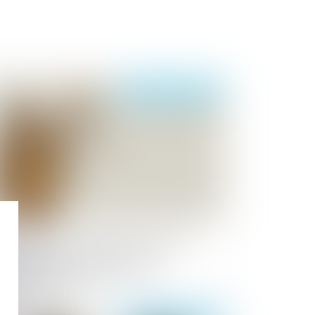
Publié le :
02/08/2022
obligation de prévention des risques
ofessionnels est distincte de la
ohibition des agissements de
rcèlement moral