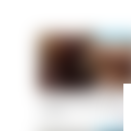
Publié le :
03/08/2
Annulation du testament olographe :
conséquence sur le délais d'action en
restitution