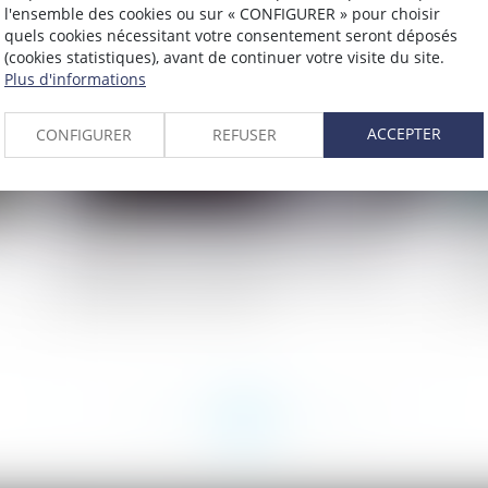
022
Publié le :
27/07/2022
l'ensemble des cookies ou sur « CONFIGURER » pour choisir
quels cookies nécessitant votre consentement seront déposés
(cookies statistiques), avant de continuer votre visite du site.
Plus d'informations
ACCEPTER
CONFIGURER
REFUSER
t
L’employeur peut s’appuyer sur des
Pr
éléments couverts par le secret médical
pr
pour licencier un salarié
en
<<
<
...
129
130
131
132
133
134
135
...
>
>>