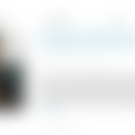
ipe
Expertises
Actus
Prestation compensatoire 
considération les nouveau
Publié le :
27/07/2022
Source :
www.lemag-juridique.com
La Cour de cassation rappelle que, conce
destinée à réparer un écart de vie importa
déterminée considérations faites des besoi
ressources de l'autre, en tenant compte 
l'évolution de celle-ci dans un avenir prévis
Lire la suite