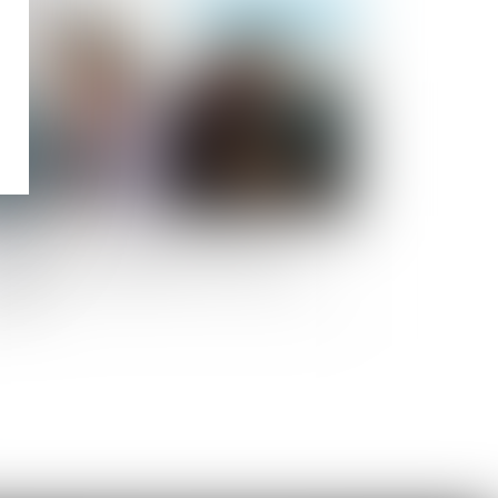
Publié le :
27/07/2022
estation compensatoire : Faut-il
endre en considération les nouveaux
fants ?