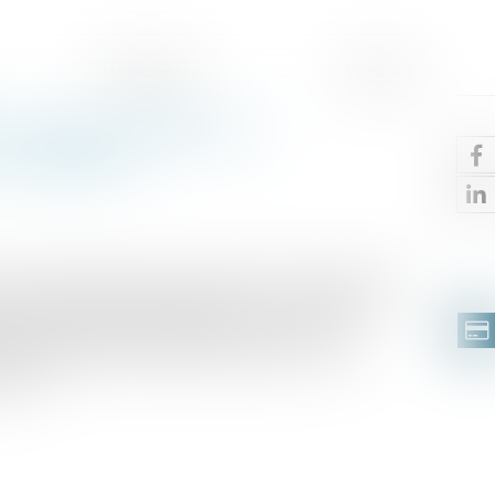
Honoraires
Contact
: Faut-il prendre en
x enfants ?
rnant la fixation de la prestation compensatoire
nt causé du fait du futur divorce, celle-ci est
ns de l'époux à qui elle est versée et des
de la situation au moment du divorce et de
ible...