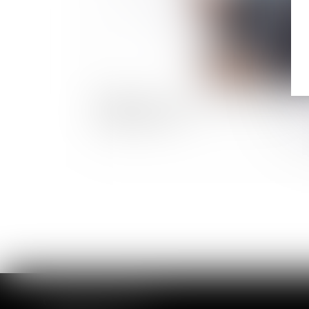
Employeurs : les nouveautés en droit
social pour 2021
CABINET DE ROUEN