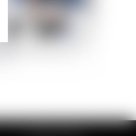
létravail : votre employeur a-t-il le droit
 supprimer les tickets restaurant ?
CABINET DE LOUVIERS