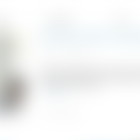
ipe
Expertises
Actus
Prévenir les TMS : une que
Publié le :
16/03/2021
Source :
www.elegia.fr
L’agence Européenne pour la Sécurité et l
dernier et jusqu’en 2022 une campagne s
d’origine professionnelle...
Lire la suite