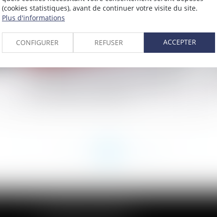
(cookies statistiques), avant de continuer votre visite du site.
Plus d'informations
ACCEPTER
CONFIGURER
REFUSER
Contestation du caractère professionnel
Té
de la maladie : évolution de jurisprudence
de
concernant la prescription
<<
<
...
177
178
179
180
181
182
183
...
>
>>
CABINET DES ANDELYS