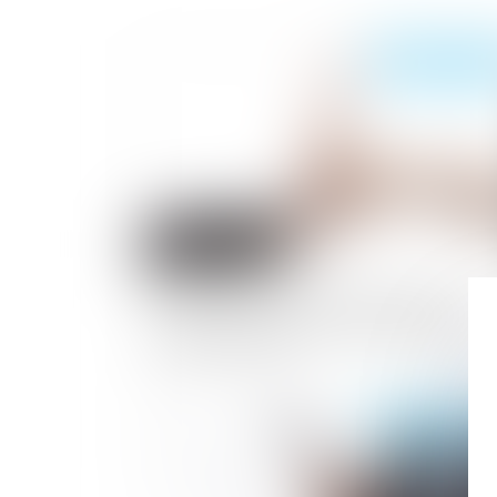
Publié le :
16/03/2
Bonus-malus : les sanctions prévues
contre les employeurs qui abusent des
contrats courts
Publié le :
10/03/2