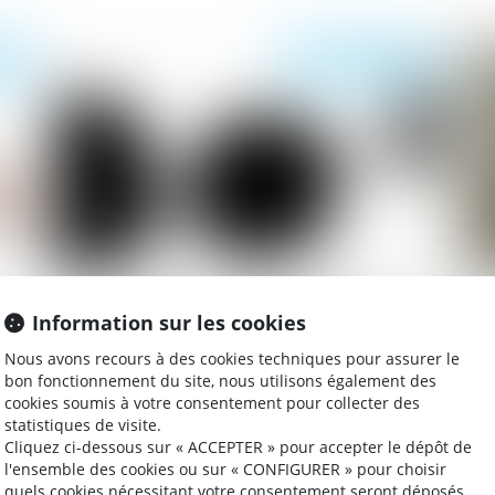
021
Publié le :
16/03/2021
Il tient des propos radicaux, dénigre la
Pr
Information sur les cookies
mère et perd son droit de visite et de
d’
communication
Nous avons recours à des cookies techniques pour assurer le
bon fonctionnement du site, nous utilisons également des
cookies soumis à votre consentement pour collecter des
statistiques de visite.
021
Publié le :
10/03/2021
Cliquez ci-dessous sur « ACCEPTER » pour accepter le dépôt de
l'ensemble des cookies ou sur « CONFIGURER » pour choisir
quels cookies nécessitant votre consentement seront déposés