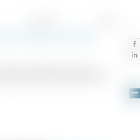
Honoraires
Contact
stion toujours d’actualité
a Santé au travail (EU-OSHA) a lancé l’an
pécifiquement dédiée à la prévention des TMS