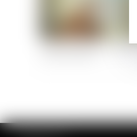
La prévention des risques liés au grand
froid sur les chantiers
CABINET DE ROUEN