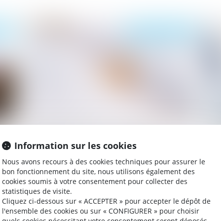
024
Publié le :
05/11/2024
Epargne retraite et communauté
Va
Information sur les cookies
conjugale : les bons comptes font les bons
tr
amis !
Nous avons recours à des cookies techniques pour assurer le
bon fonctionnement du site, nous utilisons également des
cookies soumis à votre consentement pour collecter des
statistiques de visite.
024
Publié le :
31/10/2024
Cliquez ci-dessous sur « ACCEPTER » pour accepter le dépôt de
l'ensemble des cookies ou sur « CONFIGURER » pour choisir
quels cookies nécessitant votre consentement seront déposés