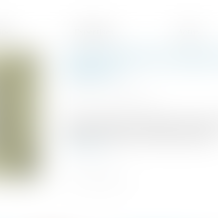
ipe
Expertises
Actus
La prévention des risques l
chantiers
Publié le :
04/11/2024
Source :
www.legisocial.fr
Le grand froid est un épisode de temps fr
intensité et qui dure au moins deux jours..
Lire la suite