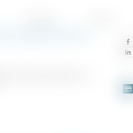
Honoraires
Contact
iés au grand froid sur les
oid caractérisé par sa persistance, son
.