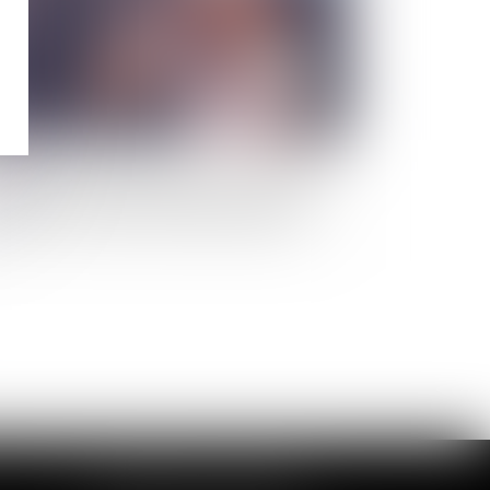
e étude scientifique montre que l'alcool
t un facteur déterminant des violences
xistes et sexuelles en milieu étudiant
CABINET DE LOUVIERS