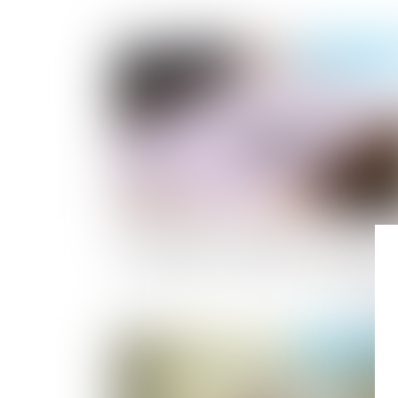
Publié le :
05/11/2
Licenciement économique et offre de
reclassement : attention au formalisme !
Publié le :
04/11/2