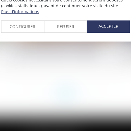
(cookies statistiques), avant de continuer votre visite du site.
Plus d'informations
ACCEPTER
CONFIGURER
REFUSER
Droits de succession: les avantages
Un
fiscaux de l'assurance-vie en danger ?
es
se
<<
<
...
45
46
47
48
49
50
51
...
>
>>
CABINET DES ANDELYS