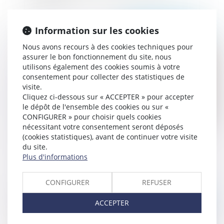
Information sur les cookies
Publié le :
04/04/2023
Nous avons recours à des cookies techniques pour
assurer le bon fonctionnement du site, nous
utilisons également des cookies soumis à votre
consentement pour collecter des statistiques de
visite.
Cliquez ci-dessous sur « ACCEPTER » pour accepter
le dépôt de l'ensemble des cookies ou sur «
CONFIGURER » pour choisir quels cookies
nécessitant votre consentement seront déposés
(cookies statistiques), avant de continuer votre visite
Licenciement : preuve illicite acceptée… si
du site.
indispensable
Plus d'informations
CONFIGURER
REFUSER
Publié le :
30/03/2023
ACCEPTER