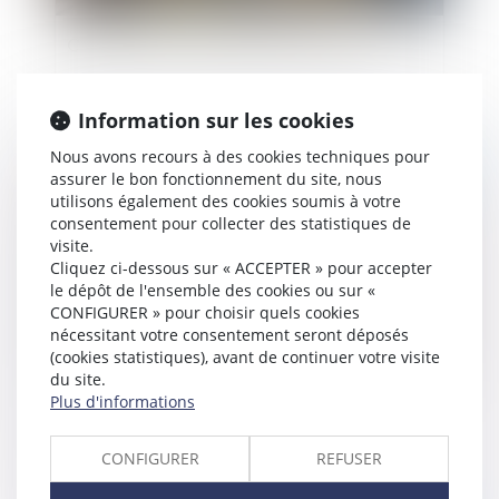
Canicule : que dit le droit du travail ?
Information sur les cookies
Nous avons recours à des cookies techniques pour
Publié le :
06/08/2020
assurer le bon fonctionnement du site, nous
utilisons également des cookies soumis à votre
consentement pour collecter des statistiques de
visite.
Cliquez ci-dessous sur « ACCEPTER » pour accepter
le dépôt de l'ensemble des cookies ou sur «
CONFIGURER » pour choisir quels cookies
nécessitant votre consentement seront déposés
(cookies statistiques), avant de continuer votre visite
du site.
Plus d'informations
Remise sur les majorations dues à
l’URSSAF : la preuve d’un événement
CONFIGURER
REFUSER
irrésistible et extérieur est requise