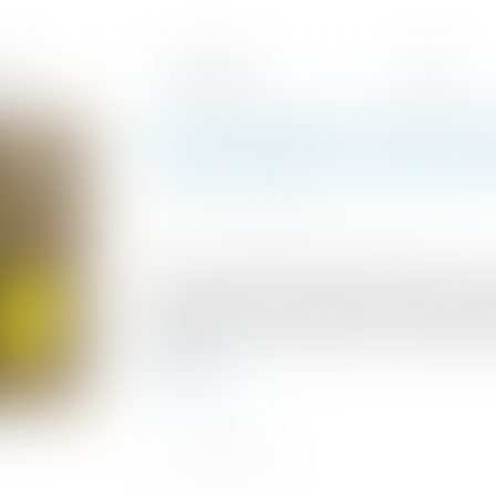
ipe
Expertises
Actus
La rente majorée versée à 
travail répare-t-elle la pe
Publié le :
13/02/2024
Source :
www.lemag-juridique.com
Dans une affaire portée devant la Cour de
travail avait vu sa demande de réparation 
professionnels, engagée sur le fondement 
rejetée...
Lire la suite