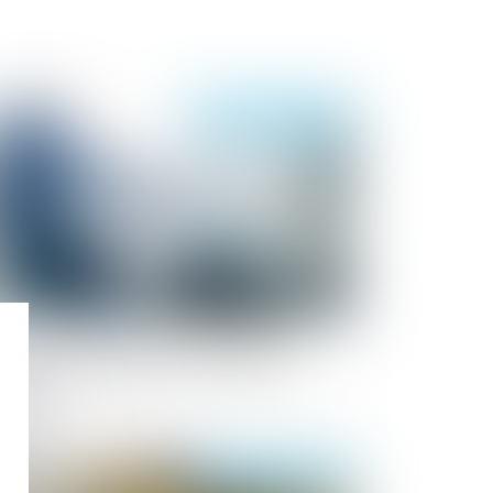
Publié le :
15/02/2024
ansfert d’une entité économique
tonome et maintien des contrats de
avail
Publié le :
13/02/2024