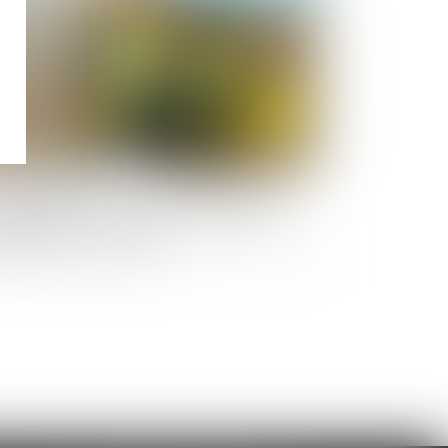
 rente majorée versée à la suite d’un
cident du travail répare-t-elle la perte
 gains professionnels ?