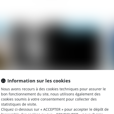
024
Publié le :
16/02/2024
Information sur les cookies
Directive sur les violences faites aux
Tr
femmes : une victoire en demi-teinte pour
au
Nous avons recours à des cookies techniques pour assurer le
le Parlement européen - Touteleurope.eu
tr
bon fonctionnement du site, nous utilisons également des
cookies soumis à votre consentement pour collecter des
statistiques de visite.
Cliquez ci-dessous sur « ACCEPTER » pour accepter le dépôt de
024
Publié le :
14/02/2024