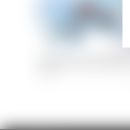
Nouvelle expertise médicale ordonnée 
le juge : l’avis de l’expert s’impose aux
parties