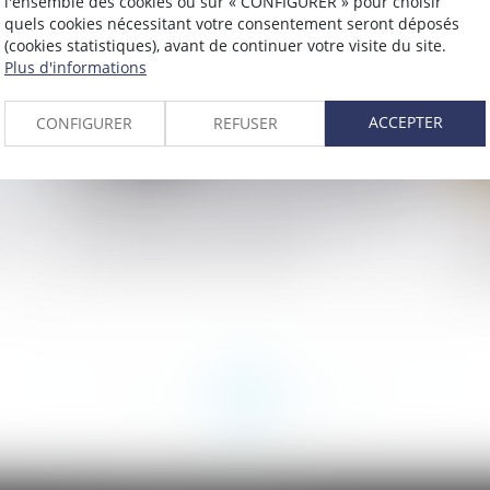
l'ensemble des cookies ou sur « CONFIGURER » pour choisir
quels cookies nécessitant votre consentement seront déposés
(cookies statistiques), avant de continuer votre visite du site.
Plus d'informations
ACCEPTER
CONFIGURER
REFUSER
par
Non-paiement de la pension alimentaire
La
et délit d’abandon de famille
ac
de
<<
<
...
75
76
77
78
79
80
81
...
>
>>