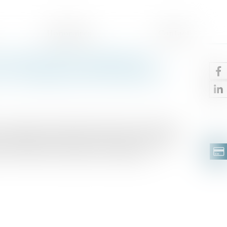
Honoraires
Contact
la suite d’un accident du
rte de gains professionnels ?
 cassation, un salarié victime d’un accident du
du préjudice subi au titre de la perte de gains
de la faute inexcusable de l’employeur,