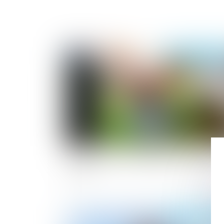
Publié le :
20/02/2
Droit d’accès aux origines de l’enfant né
sous X
Publié le :
14/02/2