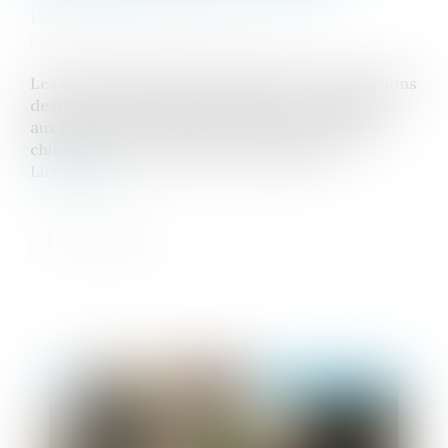
Publié le :
06/06/2025
Source :
cabinet-rs.expert-infos.com
Les entreprises peuvent bénéficier de subventions
destinées à réduire l’exposition des travailleurs
aux risques professionnels comme les risques
chimiques ou les risques ergonomiques...
Lire la suite
Publié le :
10/06/2025