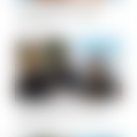
Des subventions pour prévenir les
accidents du travail et les maladies
professionnelles
Publié le :
06/06/2025
Succession et société civile : cession
opposable entre héritiers et intérêts du
rapport précisés