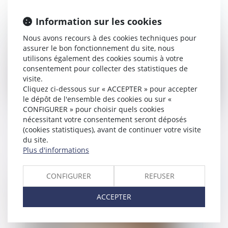
Publié le :
04/06/2025
Information sur les cookies
Nous avons recours à des cookies techniques pour
assurer le bon fonctionnement du site, nous
utilisons également des cookies soumis à votre
consentement pour collecter des statistiques de
visite.
Cliquez ci-dessous sur « ACCEPTER » pour accepter
le dépôt de l'ensemble des cookies ou sur «
CONFIGURER » pour choisir quels cookies
nécessitant votre consentement seront déposés
Un manquement à la sécurité peut
(cookies statistiques), avant de continuer votre visite
justifier un licenciement immédiat
du site.
Plus d'informations
CONFIGURER
REFUSER
Publié le :
03/06/2025
ACCEPTER