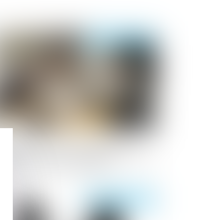
Publié le :
09/12/2019
sence de cause réelle et sérieuse du
cenciement annoncé publiquement avant
 tenue de l'entretien préalable
Publié le :
03/12/2019