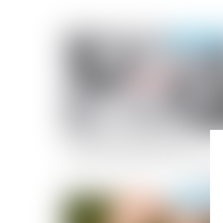
Publié le :
18/12/
Quel régime applicable pour une
prestation compensatoire mixte ?
Publié le :
04/12/2