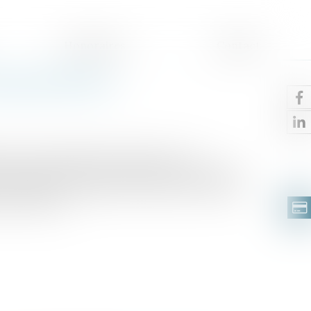
Honoraires
Contact
tage judiciaire
dont aurait bénéficié un héritier et en
ssoral ne peuvent être formées qu’à l’occasion
 peut plus être engagée lorsque les parties qui
 succession...