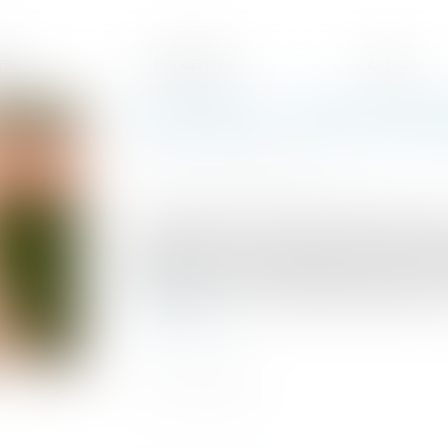
ipe
Expertises
Actus
Succession : action en par
Publié le :
04/12/2019
Source :
www.juridiconline.com
Les demandes en rapport d’une libéralité 
application de la sanction du recel succe
d’une action en partage judiciaire, qui ne
ont déjà procédé au partage amiable de la
Lire la suite