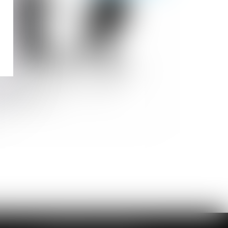
 réforme du divorce reportée à
ptembre 2020