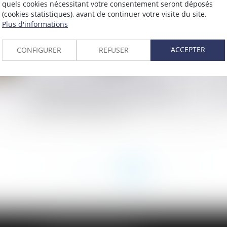
quels cookies nécessitant votre consentement seront déposés
(cookies statistiques), avant de continuer votre visite du site.
Plus d'informations
ACCEPTER
CONFIGURER
REFUSER
e
La dénonciation fautive d’infractions
La
commises au cours du contrat de travail
se
relève des Prud'hommes
<<
<
...
217
218
219
220
221
222
223
>
>>