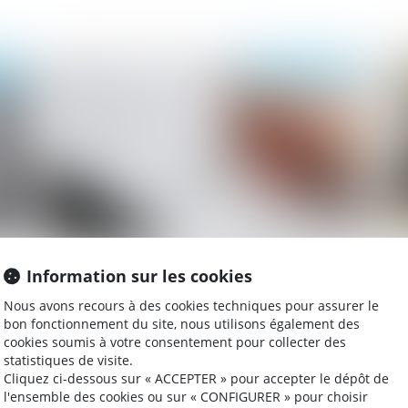
2019
Publié le :
11/12/2019
Une transaction n’empêche pas l’action
Ab
Information sur les cookies
devant le Conseil de Prud’hommes pour
li
des faits postérieurs à sa conclusion
la
Nous avons recours à des cookies techniques pour assurer le
bon fonctionnement du site, nous utilisons également des
cookies soumis à votre consentement pour collecter des
statistiques de visite.
019
Publié le :
03/12/2019
Cliquez ci-dessous sur « ACCEPTER » pour accepter le dépôt de
l'ensemble des cookies ou sur « CONFIGURER » pour choisir