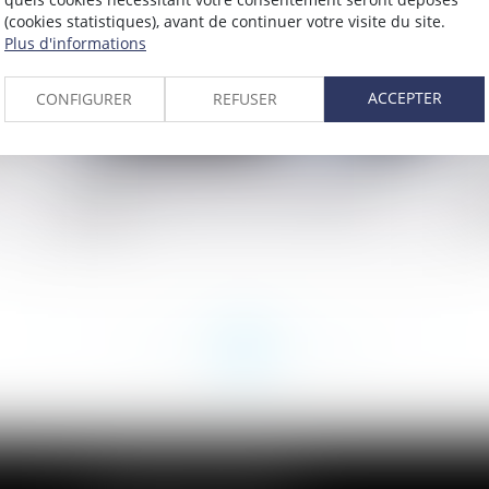
(cookies statistiques), avant de continuer votre visite du site.
Plus d'informations
ACCEPTER
CONFIGURER
REFUSER
Motif du licenciement consécutif au refus
Té
e
d’application d’un accord de mobilité
: 
interne
se
<<
<
...
182
183
184
185
186
187
188
...
>
>>
CABINET DES ANDELYS