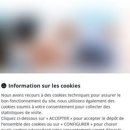
021
Publié le :
20/01/2021
Quelles sont les conséquences de la nullité
Un
Information sur les cookies
d'une rupture conventionnelle ?
so
de
Nous avons recours à des cookies techniques pour assurer le
bon fonctionnement du site, nous utilisons également des
cookies soumis à votre consentement pour collecter des
statistiques de visite.
2021
Publié le :
19/01/2021
Cliquez ci-dessous sur « ACCEPTER » pour accepter le dépôt de
l'ensemble des cookies ou sur « CONFIGURER » pour choisir
quels cookies nécessitant votre consentement seront déposés