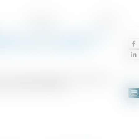
Honoraires
Contact
émie de Covid-19 : une journée
aine pour les volontaires
otocole national sanitaire est modifié afin de
es salariés qui le souhaitent...