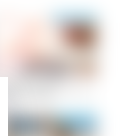
Publié le :
20/01/2021
e lettre type non signée du
uscripteur ne manifeste pas sa volonté
 modifier le bénéficiaire
Publié le :
18/01/2021