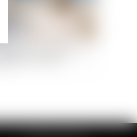
létravail pendant l’épidémie de Covid-19
une journée de travail sur site par
maine pour les volontaires
CABINET DE LOUVIERS