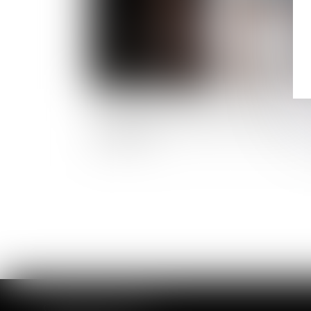
Procédure de divorce : derniers
ajustements avant l’entrée en vigueur d
la réforme
CABINET DE ROUEN