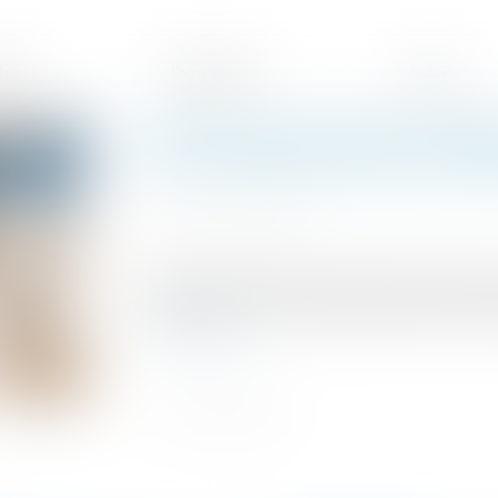
ipe
Expertises
Actus
Télétravail pendant l’épid
de travail sur site par sem
Publié le :
18/01/2021
Source :
www.efl.fr
Comme annoncé par le Gouvernement le pr
permettre un retour partiel sur site, pour l
Lire la suite