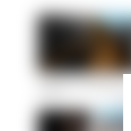
Publié le :
25/01/2
La première action de groupe en
discrimination a été rejetée par le juge
judiciaire
Publié le :
19/01/