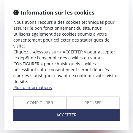
Publié le :
19/02/2020
Information sur les cookies
Nous avons recours à des cookies techniques pour
assurer le bon fonctionnement du site, nous
utilisons également des cookies soumis à votre
consentement pour collecter des statistiques de
visite.
Cliquez ci-dessous sur « ACCEPTER » pour accepter
le dépôt de l'ensemble des cookies ou sur «
CONFIGURER » pour choisir quels cookies
nécessitant votre consentement seront déposés
Comment sont calculés les droits de
(cookies statistiques), avant de continuer votre visite
succession ?
du site.
Plus d'informations
CONFIGURER
REFUSER
Publié le :
12/02/2020
ACCEPTER