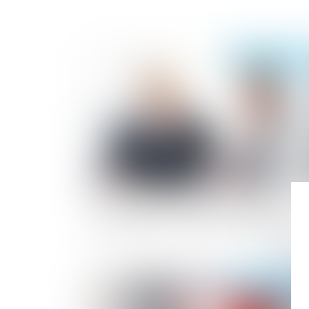
Publié le :
08/09/2
Entreprise individuelle, exploitation
personnelle et exonération « Dutreil »
Publié le :
06/09/2