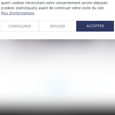
quels cookies nécessitant votre consentement seront déposés
(cookies statistiques), avant de continuer votre visite du site.
Plus d'informations
ACCEPTER
CONFIGURER
REFUSER
:
Bons d'achats attribués par le CSe pour la
Vi
rentrée scolaire
et
<<
<
...
93
94
95
96
97
98
99
...
>
>>