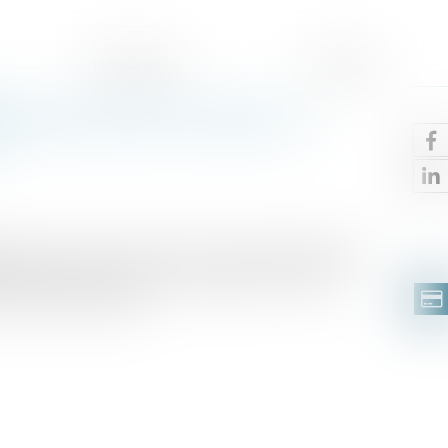
Honoraires
Contact
lles protection et prise en
ux recensés en 2021. 122 de ces victimes étaient
08 000 personnes ont été enregistrées comme
rvices de sécurité...