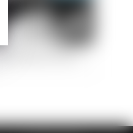
olences conjugales : quelles protection
 prise en charge pour les victimes ?