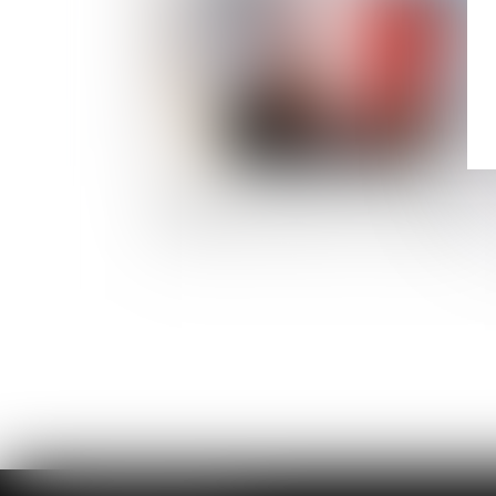
Salariée enceinte sur un poste à risques 
les obligations légales de l'employeur