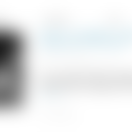
ipe
Expertises
Actus
Violences conjugales : que
charge pour les victimes ?
Publié le :
01/09/2023
Source :
formation.lefebvre-dalloz.fr
145 : c’est le nombre d’homicides conjuga
des femmes (84 %). Au total, en 2021, 2
victimes de violences conjugales par les se
Lire la suite