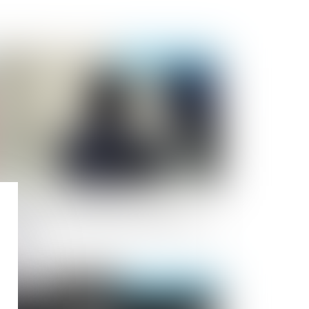
Publié le :
06/09/2023
otection de l'enfance : parution du
cret sur l'accompagnement du tiers de
nfiance
Publié le :
01/09/2023