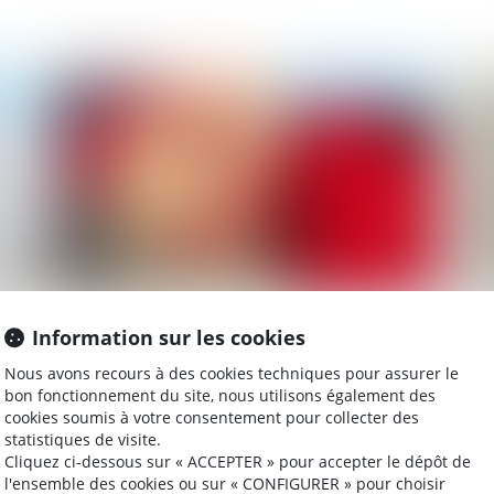
023
Publié le :
06/09/2023
Naissance ou adoption d’un enfant : du
Pr
Information sur les cookies
nouveau !
dé
Nous avons recours à des cookies techniques pour assurer le
co
bon fonctionnement du site, nous utilisons également des
cookies soumis à votre consentement pour collecter des
statistiques de visite.
023
Publié le :
04/09/2023
Cliquez ci-dessous sur « ACCEPTER » pour accepter le dépôt de
l'ensemble des cookies ou sur « CONFIGURER » pour choisir