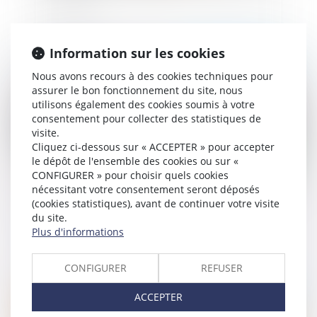
Information sur les cookies
Publié le :
24/04/2024
Nous avons recours à des cookies techniques pour
assurer le bon fonctionnement du site, nous
utilisons également des cookies soumis à votre
consentement pour collecter des statistiques de
visite.
Cliquez ci-dessous sur « ACCEPTER » pour accepter
le dépôt de l'ensemble des cookies ou sur «
CONFIGURER » pour choisir quels cookies
nécessitant votre consentement seront déposés
(cookies statistiques), avant de continuer votre visite
Cette formalité protège son conjoint
du site.
quand on atteint l'âge de la retraite
Plus d'informations
CONFIGURER
REFUSER
ACCEPTER
Publié le :
31/01/2024