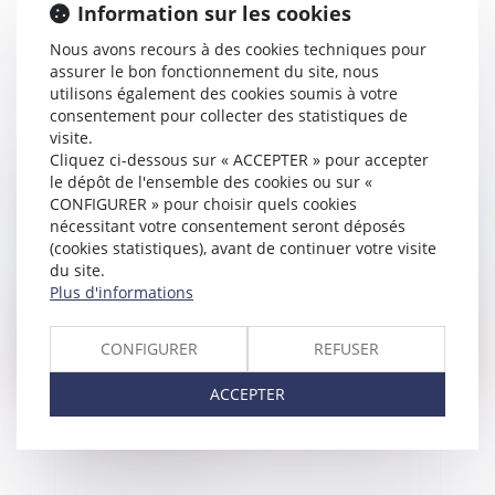
Information sur les cookies
Nous avons recours à des cookies techniques pour
Fiche de renseignement de patrimoine de
assurer le bon fonctionnement du site, nous
la caution mariée sous le régime de la
utilisons également des cookies soumis à votre
communauté erronée
consentement pour collecter des statistiques de
visite.
Cliquez ci-dessous sur « ACCEPTER » pour accepter
le dépôt de l'ensemble des cookies ou sur «
Publié le :
08/04/2020
CONFIGURER » pour choisir quels cookies
nécessitant votre consentement seront déposés
(cookies statistiques), avant de continuer votre visite
du site.
Plus d'informations
CONFIGURER
REFUSER
ACCEPTER
Crise sanitaire actuelle et demande de
PACS ou mariage