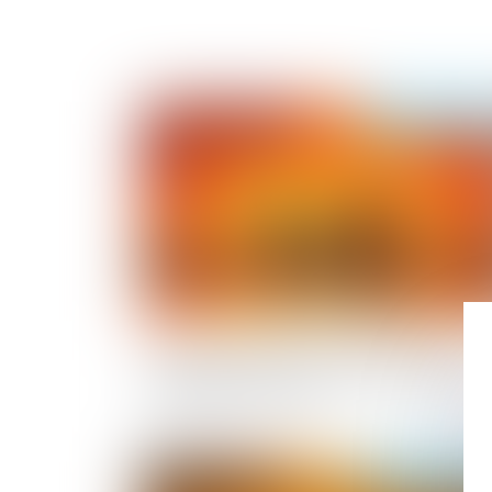
Publié le :
28/07/2
Loi du 13 juillet 2026 : une assistance
obligatoire par avocat pour les mineurs
assistance éducative
Publié le :
19/05/2