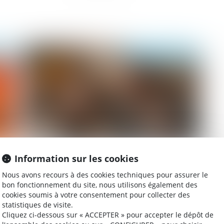
026
Publié le :
23/06/2026
Information sur les cookies
Instruction en famille sans autorisation :
Le
 en
condamnation des parents
pe
Nous avons recours à des cookies techniques pour assurer le
sa
bon fonctionnement du site, nous utilisons également des
cookies soumis à votre consentement pour collecter des
statistiques de visite.
Cliquez ci-dessous sur « ACCEPTER » pour accepter le dépôt de
026
Publié le :
22/09/2025