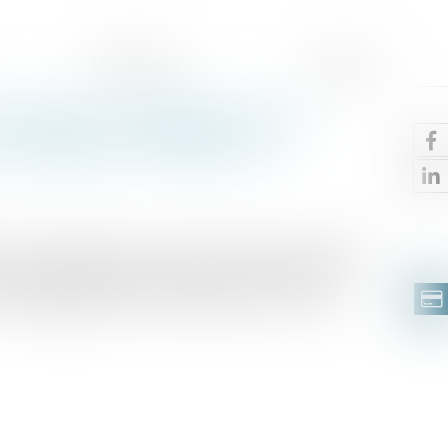
Honoraires
Contact
 assistance obligatoire par
n assistance éducative
force les garanties accordées aux mineurs dans le
e. Elle modifie l'actuel article 375-1 du Code
vocat obligatoire pour tout mineur concerné,