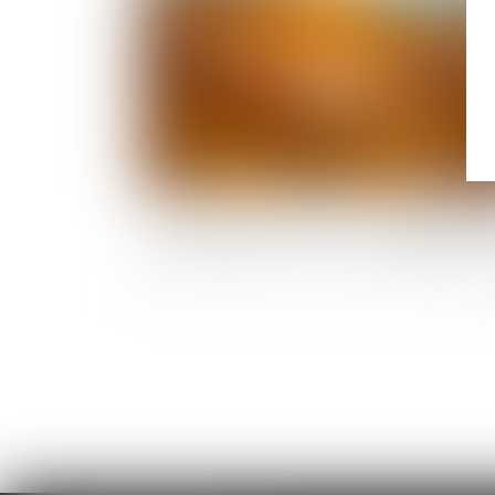
Accouchement sous X : comment concil
droit au secret et accès aux origines ?