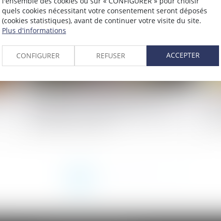
l'ensemble des cookies ou sur « CONFIGURER » pour choisir
quels cookies nécessitant votre consentement seront déposés
(cookies statistiques), avant de continuer votre visite du site.
Plus d'informations
ACCEPTER
CONFIGURER
REFUSER
ier
Prescription d’une créance entre
Do
concubins : le concubinage n’est pas un
Co
empêchement d’agir
de
<<
<
1
2
3
4
5
>
>>