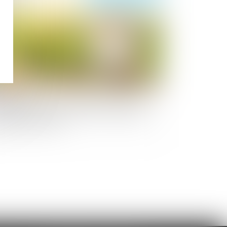
nation-partage ou simple donation ? La
ur de cassation tranche sur l’exigence
 partage effectif