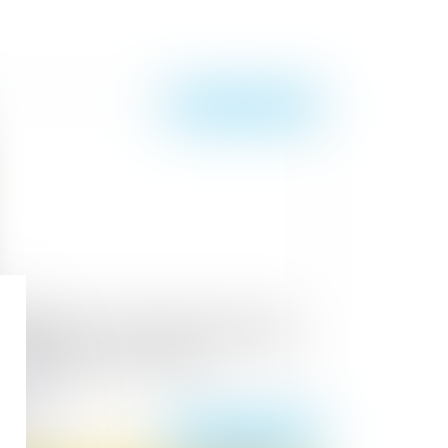
Publié le :
08/06/2026
 parent ayant assumé seul les charges
ut obtenir une contribution rétroactive
ns détailler chaque dépense !
Publié le :
21/08/2025