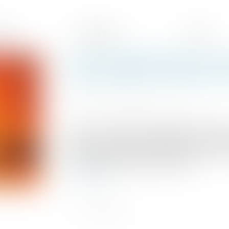
ipe
Expertises
Actus
Loi du 13 juillet 2026 : une
avocat pour les mineurs e
Publié le :
28/07/2026
Source :
www.lemag-juridique.com
La loi n° 2026-630 du 13 juillet 2026 ren
cadre des procédures d'assistance éducativ
civil afin de rendre l'assistance par un a
sans condition de discernement....
Lire la suite