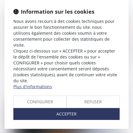
Publié le :
10/11/2020
Information sur les cookies
Nous avons recours à des cookies techniques pour
assurer le bon fonctionnement du site, nous
utilisons également des cookies soumis à votre
consentement pour collecter des statistiques de
visite.
Cliquez ci-dessous sur « ACCEPTER » pour accepter
le dépôt de l'ensemble des cookies ou sur «
CONFIGURER » pour choisir quels cookies
Calcul des indemnités de rupture du
nécessitant votre consentement seront déposés
(cookies statistiques), avant de continuer votre visite
contrat de travail
du site.
Plus d'informations
CONFIGURER
REFUSER
Publié le :
27/10/2020
ACCEPTER