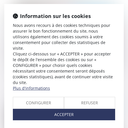
Information sur les cookies
Publié le :
11/04/2022
Nous avons recours à des cookies techniques pour
assurer le bon fonctionnement du site, nous
utilisons également des cookies soumis à votre
consentement pour collecter des statistiques de
visite.
Cliquez ci-dessous sur « ACCEPTER » pour accepter
le dépôt de l'ensemble des cookies ou sur «
CONFIGURER » pour choisir quels cookies
nécessitant votre consentement seront déposés
Vers une hausse du Smic début mai
(cookies statistiques), avant de continuer votre visite
du site.
Plus d'informations
CONFIGURER
REFUSER
Publié le :
04/04/2022
ACCEPTER