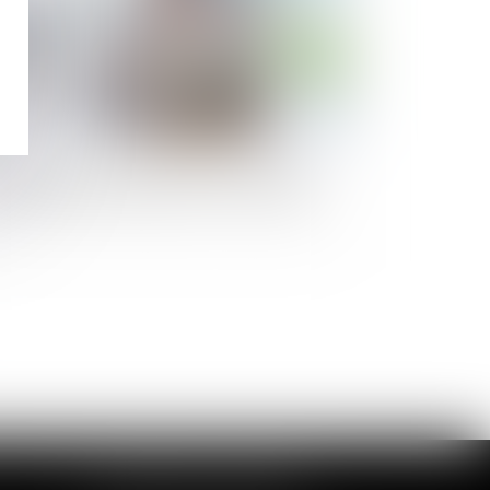
euve du harcèlement moral : précision
r la méthode d’appréciation des juges
CABINET DE LOUVIERS