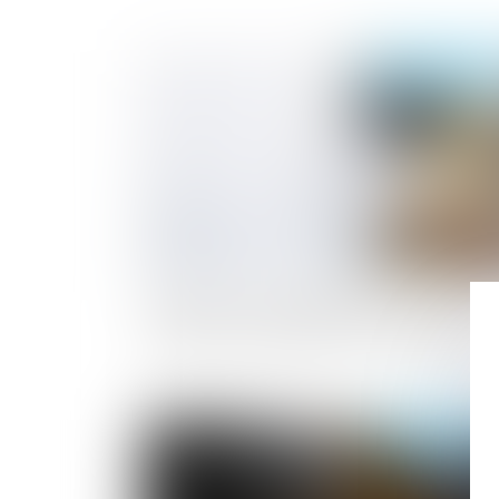
Publié le :
23/02/2
Quels sont les préjudices réparés par le
différentes indemnités de licenciement 
Publié le :
25/01/2