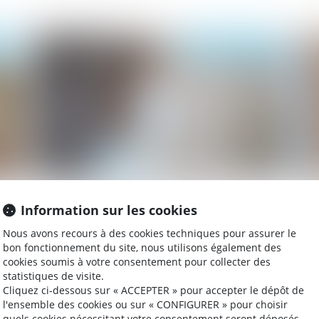
021
Publié le :
16/02/2021
s
Covid-19 : quelles sont les visites
Co
Information sur les cookies
?
médicales que le médecin du travail peut
dé
reporter ?
Nous avons recours à des cookies techniques pour assurer le
bon fonctionnement du site, nous utilisons également des
cookies soumis à votre consentement pour collecter des
statistiques de visite.
021
Publié le :
18/01/2021
Cliquez ci-dessous sur « ACCEPTER » pour accepter le dépôt de
l'ensemble des cookies ou sur « CONFIGURER » pour choisir
quels cookies nécessitant votre consentement seront déposés