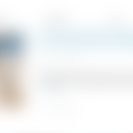
ipe
Expertises
Actus
Télétravail pendant l’épid
de travail sur site par sem
Publié le :
18/01/2021
Source :
www.efl.fr
Comme annoncé par le Gouvernement le pr
permettre un retour partiel sur site, pour l
Lire la suite