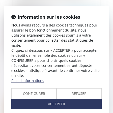
réservataires ?
Information sur les cookies
Publié le :
28/03/2024
Nous avons recours à des cookies techniques pour
assurer le bon fonctionnement du site, nous
utilisons également des cookies soumis à votre
consentement pour collecter des statistiques de
visite.
Cliquez ci-dessous sur « ACCEPTER » pour accepter
le dépôt de l'ensemble des cookies ou sur «
CONFIGURER » pour choisir quels cookies
nécessitant votre consentement seront déposés
(cookies statistiques), avant de continuer votre visite
Donation au personnel salarié d’une
du site.
entreprise : relèvement de l’abattement
Plus d'informations
CONFIGURER
REFUSER
Publié le :
20/03/2024
ACCEPTER