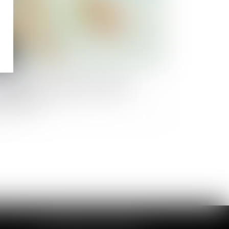
 mauvais conseil d'un gestionnaire
entraîne pas obligatoirement une
demnisation
CABINET DE LOUVIERS