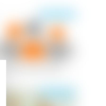
Publié le :
24/06/2020
 mandataire successoral ne peut être
signé pour consentir à un partage
Publié le :
20/05/2020