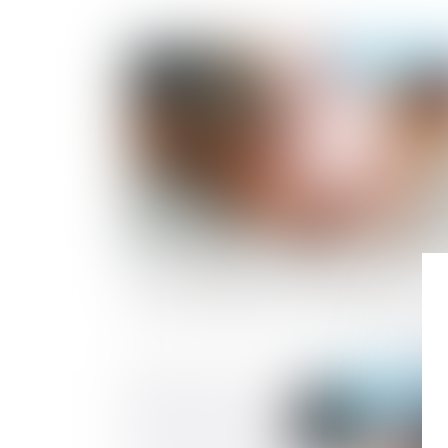
Publié le :
23/07/2
Dons : transmettre son assurance-vie à
une association ou une fondation
Publié le :
10/06/2