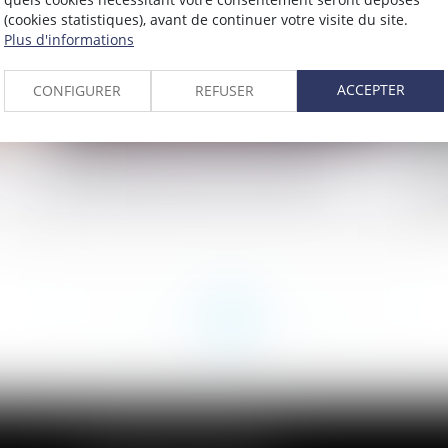
(cookies statistiques), avant de continuer votre visite du site.
Plus d'informations
ACCEPTER
CONFIGURER
REFUSER
Règlement des successions : quels
Un
bouleversements avec la Covid-19 ?
n'
in
<<
<
...
28
29
30
31
32
33
34
>
>>
CABINET DES ANDELYS