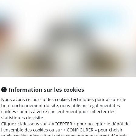
020
Publié le :
16/07/2020
Déclaration de succession :
Un
Information sur les cookies
l’administration fiscale fait preuve de
dé
mansuétude
Nous avons recours à des cookies techniques pour assurer le
bon fonctionnement du site, nous utilisons également des
cookies soumis à votre consentement pour collecter des
statistiques de visite.
020
Publié le :
03/06/2020
Cliquez ci-dessous sur « ACCEPTER » pour accepter le dépôt de
l'ensemble des cookies ou sur « CONFIGURER » pour choisir
quels cookies nécessitant votre consentement seront déposés