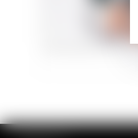
Déclaration d'impôt et droit à l'erreur
CABINET DE ROUEN