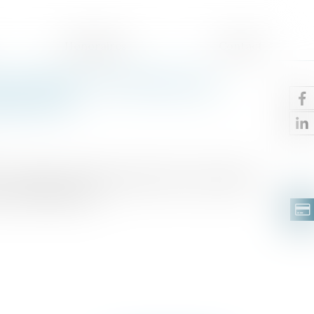
Honoraires
Contact
estionnaire n'entraîne pas
mnisation
n conseil erroné d’un gestionnaire de patrimoine
une indemnisation...