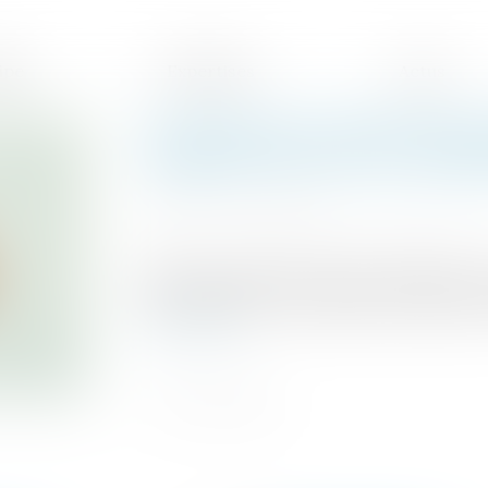
ipe
Expertises
Actus
Un mauvais conseil d'un g
obligatoirement une inde
Publié le :
20/05/2020
Source :
www.mieuxvivre-votreargent.fr
Selon un arrêt de la Cour de Cassation, u
pour défiscaliser ne justifie pas toujours 
Lire la suite