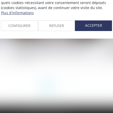
quels cookies nécessitant votre consentement seront déposés
(cookies statistiques), avant de continuer votre visite du site.
Plus d'informations
ACCEPTER
CONFIGURER
REFUSER
SOCIAL – Reclassement : la définition du
Li
groupe passe (encore) par le Code de
d’
commerce
ca
<<
<
1
2
3
4
5
6
7
...
>
>>