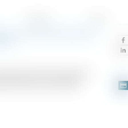
Honoraires
Contact
de : pas besoin d’attendre le
tion
 salarié déclaré inapte par le médecin du
ustice, dès lors que ce dernier indique
é fait obstacle à tout reclassement...