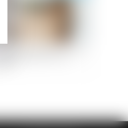
cenciement pour inaptitude : pas besoin
attendre le juge pour la Cour de
ssation