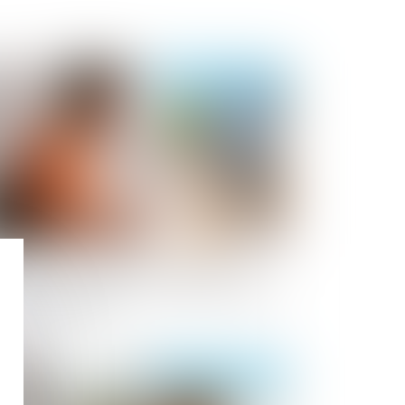
Publié le :
30/04/2025
présentant syndical en entreprise : la
C sur les TPE jugée non sérieuse par la
ur de cassation
Publié le :
03/04/2025