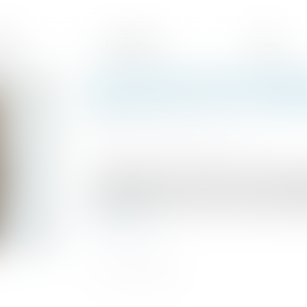
ipe
Expertises
Actus
Licenciement pour inaptitu
juge pour la Cour de cassa
Publié le :
03/04/2025
Source :
www.lemag-juridique.com
Un employeur peut rompre le contrat d’un
travail, même si cet avis est contesté en j
expressément que l’état de santé du salari
Lire la suite