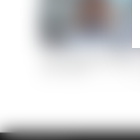
Comportement sentimental et faute
grave : une frontière franchie selon la
Cour de cassation