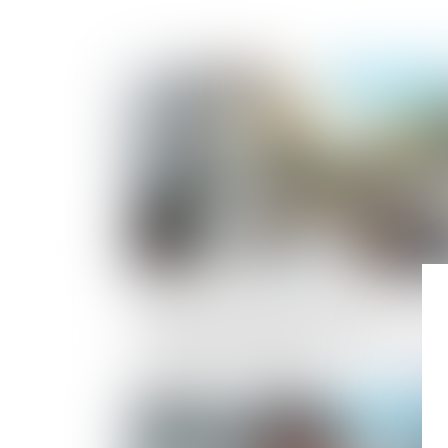
Publié le :
27/05/2
Clause de non-concurrence : la Cour de
cassation rappelle l’exigence de
transparence dans le calcul de la
contrepartie financière
Publié le :
17/04/2