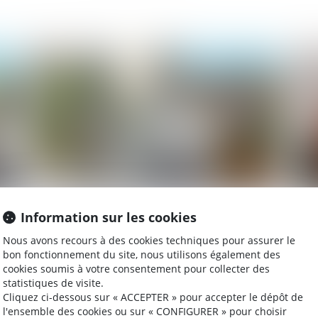
025
Publié le :
07/05/2025
Le transfert de mails de la messagerie
Re
Information sur les cookies
professionnelle à une messagerie
QP
Nous avons recours à des cookies techniques pour assurer le
personnelle ne justifie pas forcément un
Co
bon fonctionnement du site, nous utilisons également des
licenciement pour faute grave
cookies soumis à votre consentement pour collecter des
statistiques de visite.
025
Publié le :
09/04/2025
Cliquez ci-dessous sur « ACCEPTER » pour accepter le dépôt de
l'ensemble des cookies ou sur « CONFIGURER » pour choisir