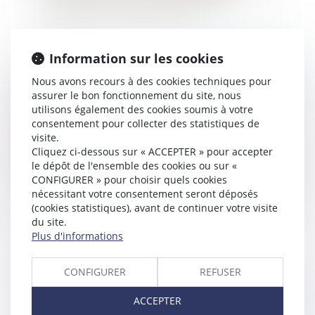
rappel des conditions strictes
Information sur les cookies
Publié le :
02/12/2024
Nous avons recours à des cookies techniques pour
assurer le bon fonctionnement du site, nous
utilisons également des cookies soumis à votre
consentement pour collecter des statistiques de
visite.
Cliquez ci-dessous sur « ACCEPTER » pour accepter
le dépôt de l'ensemble des cookies ou sur «
CONFIGURER » pour choisir quels cookies
nécessitant votre consentement seront déposés
(cookies statistiques), avant de continuer votre visite
du site.
Indemnité de départ à la retraite :
Plus d'informations
clarification des principes
d’interprétation d’une convention
collective
CONFIGURER
REFUSER
ACCEPTER
Publié le :
25/11/2024