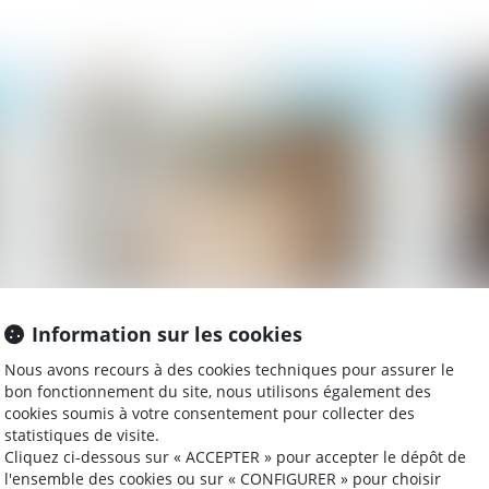
025
Publié le :
17/02/2025
ité
Transaction et rupture du contrat de
Ha
Information sur les cookies
i !
travail : jusqu'où va la renonciation du
re
Nous avons recours à des cookies techniques pour assurer le
salarié ?
co
bon fonctionnement du site, nous utilisons également des
cookies soumis à votre consentement pour collecter des
statistiques de visite.
025
Publié le :
21/01/2025
Cliquez ci-dessous sur « ACCEPTER » pour accepter le dépôt de
l'ensemble des cookies ou sur « CONFIGURER » pour choisir