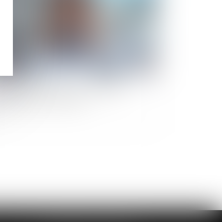
rcèlement moral : une évaluation
obale des faits s’impose