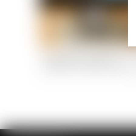
Heures supplémentaires et repos
compensateurs : la stabilité des
contingents conventionnels confirmée