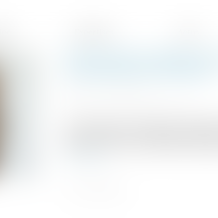
ipe
Expertises
Actus
Transaction et rupture du 
la renonciation du salarié 
Publié le :
17/02/2025
Source :
www.lemag-juridique.com
La transaction est un mode de règlement 
à un contentieux en échange de concessi
toutefois concerner que le différend qui l
Lire la suite