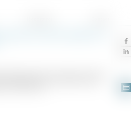
Honoraires
Contact
contrat de travail : jusqu'où va
?
des litiges qui permet aux parties de mettre fin
ons réciproques, mais ce mécanisme ne peut
ui a donné naissance...