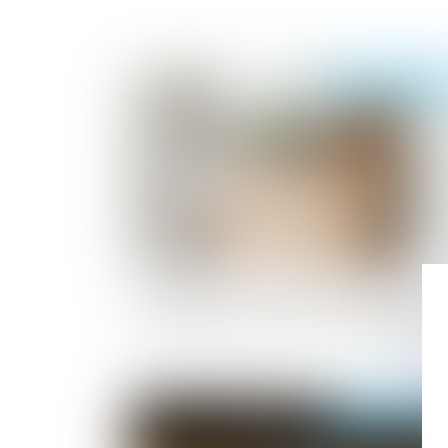
Publié le :
24/02/2
Prescription et répétition d’une indemn
de départ à la retraite : attention au déla
Publié le :
27/01/2