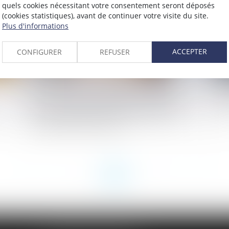
quels cookies nécessitant votre consentement seront déposés
(cookies statistiques), avant de continuer votre visite du site.
Plus d'informations
ACCEPTER
CONFIGURER
REFUSER
Licenciement économique : l'oubli des
Ha
critères de départage dans les offres de
gl
reclassement prive le licenciement de
cause réelle et sérieuse
<<
<
...
2
3
4
5
6
7
8
...
>
>>