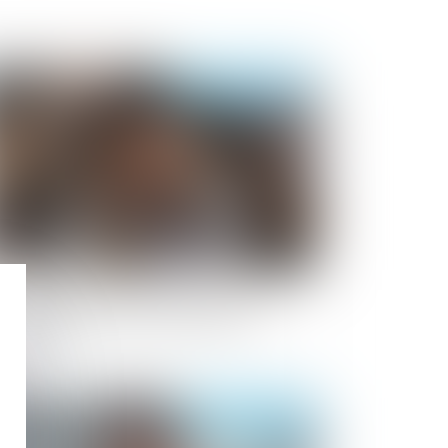
Publié le :
03/02/2025
rcèlement moral institutionnel : une
sponsabilité pénale des dirigeants
nfirmée
Publié le :
14/01/2025