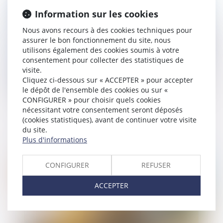
Information sur les cookies
Nous avons recours à des cookies techniques pour
assurer le bon fonctionnement du site, nous
utilisons également des cookies soumis à votre
consentement pour collecter des statistiques de
visite.
Cliquez ci-dessous sur « ACCEPTER » pour accepter
le dépôt de l'ensemble des cookies ou sur «
CONFIGURER » pour choisir quels cookies
Risques professionnels : anticipez les
nécessitant votre consentement seront déposés
vagues de froid !
(cookies statistiques), avant de continuer votre visite
du site.
Plus d'informations
Publié le :
07/10/2024
CONFIGURER
REFUSER
ACCEPTER